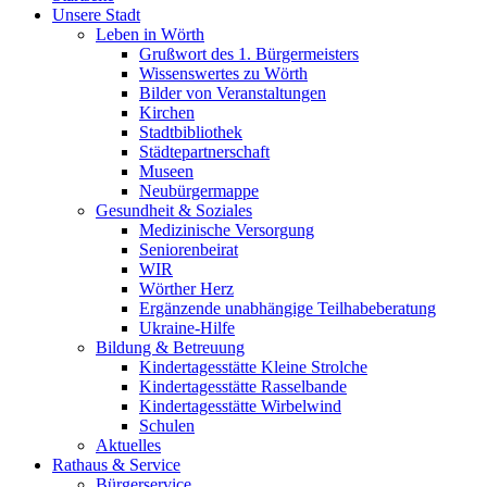
Unsere Stadt
Leben in Wörth
Grußwort des 1. Bürgermeisters
Wissenswertes zu Wörth
Bilder von Veranstaltungen
Kirchen
Stadtbibliothek
Städtepartnerschaft
Museen
Neubürgermappe
Gesundheit & Soziales
Medizinische Versorgung
Seniorenbeirat
WIR
Wörther Herz
Ergänzende unabhängige Teilhabeberatung
Ukraine-Hilfe
Bildung & Betreuung
Kindertagesstätte Kleine Strolche
Kindertagesstätte Rasselbande
Kindertagesstätte Wirbelwind
Schulen
Aktuelles
Rathaus & Service
Bürgerservice