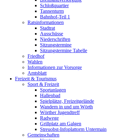
Schloßquartier
Tannenturm
Bahnhof-Teil 1
Ratsinformationen
Stadtrat
Ausschüsse
Niederschriften
Sitzungstermine
Sitzungstermine Tabelle
Friedhof
Wahlen
Informationen zur Vorsorge
Amtsblatt
Freizeit & Tourismus
Sport & Freizeit
Sportanlagen
Hallenbad
Spielplätze, Freizeitgelände
Wandern in und um Wörth
Wörther Jugendtreff
Radwege
Grillplatz am Galgen
Streuobst-Infoplattorm Untermain
Gemeinschaften