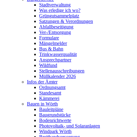
Stadtverwaltung
Was erledige ich wo?
Grüngutsammelplatz
Satzungen & Verordnungen
Abfallbeseitigung
Ver-/Entsorgung
Formulare
Mängelmelder
Bus & Bahn
Trinkwasserqualität
Ansprechpartner
Wildfund
Stellenausschreibungen
Müllkalender 2026
Infos der Ämter
Ordnungsamt
Standesamt
Kämmerei
Bauen in Wörth
Bauleitpläne
Baugrundstücke
Bodenrichtwerte
Photovoltaik- und Solaranlagen
Windpark Wörth
Breitbandversorgung