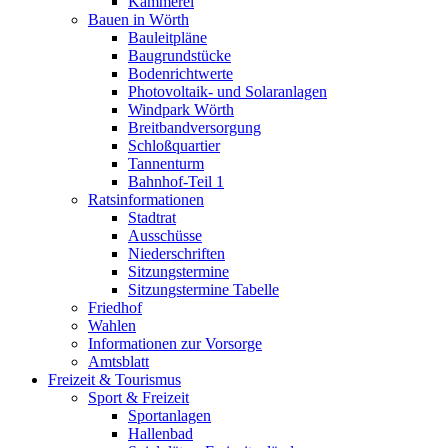
Kämmerei
Bauen in Wörth
Bauleitpläne
Baugrundstücke
Bodenrichtwerte
Photovoltaik- und Solaranlagen
Windpark Wörth
Breitbandversorgung
Schloßquartier
Tannenturm
Bahnhof-Teil 1
Ratsinformationen
Stadtrat
Ausschüsse
Niederschriften
Sitzungstermine
Sitzungstermine Tabelle
Friedhof
Wahlen
Informationen zur Vorsorge
Amtsblatt
Freizeit & Tourismus
Sport & Freizeit
Sportanlagen
Hallenbad