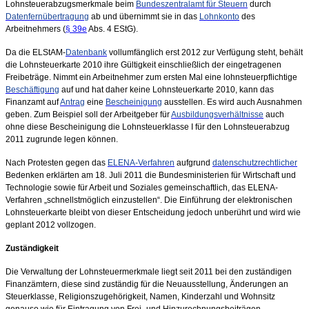
Lohnsteuerabzugsmerkmale beim
Bundeszentralamt für Steuern
durch
Datenfernübertragung
ab und übernimmt sie in das
Lohnkonto
des
Arbeitnehmers (
§ 39e
Abs. 4 EStG).
Da die ELStAM-
Datenbank
vollumfänglich erst 2012 zur Verfügung steht, behält
die Lohnsteuerkarte 2010 ihre Gültigkeit einschließlich der eingetragenen
Freibeträge. Nimmt ein Arbeitnehmer zum ersten Mal eine lohnsteuerpflichtige
Beschäftigung
auf und hat daher keine Lohnsteuerkarte 2010, kann das
Finanzamt auf
Antrag
eine
Bescheinigung
ausstellen. Es wird auch Ausnahmen
geben. Zum Beispiel soll der Arbeitgeber für
Ausbildungsverhältnisse
auch
ohne diese Bescheinigung die Lohnsteuerklasse I für den Lohnsteuerabzug
2011 zugrunde legen können.
Nach Protesten gegen das
ELENA-Verfahren
aufgrund
datenschutzrechtlicher
Bedenken erklärten am 18. Juli 2011 die Bundesministerien für Wirtschaft und
Technologie sowie für Arbeit und Soziales gemeinschaftlich, das ELENA-
Verfahren „schnellstmöglich einzustellen“. Die Einführung der elektronischen
Lohnsteuerkarte bleibt von dieser Entscheidung jedoch unberührt und wird wie
geplant 2012 vollzogen.
Zuständigkeit
Die Verwaltung der Lohnsteuermerkmale liegt seit 2011 bei den zuständigen
Finanzämtern, diese sind zuständig für die Neuausstellung, Änderungen an
Steuerklasse, Religionszugehörigkeit, Namen, Kinderzahl und Wohnsitz