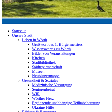
Startseite
Unsere Stadt
Leben in Wörth
Grußwort des 1. Bürgermeisters
Wissenswertes zu Wörth
Bilder von Veranstaltungen
Kirchen
Stadtbibliothek
Städtepartnerschaft
Museen
Neubürgermappe
Gesundheit & Soziales
Medizinische Versorgung
Seniorenbeirat
WIR
Wörther Herz
Ergänzende unabhängige Teilhabeberatung
Ukraine-Hilfe
Bildung & Betreuung