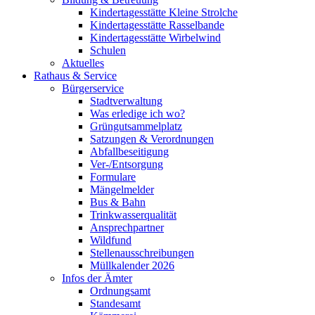
Kindertagesstätte Kleine Strolche
Kindertagesstätte Rasselbande
Kindertagesstätte Wirbelwind
Schulen
Aktuelles
Rathaus & Service
Bürgerservice
Stadtverwaltung
Was erledige ich wo?
Grüngutsammelplatz
Satzungen & Verordnungen
Abfallbeseitigung
Ver-/Entsorgung
Formulare
Mängelmelder
Bus & Bahn
Trinkwasserqualität
Ansprechpartner
Wildfund
Stellenausschreibungen
Müllkalender 2026
Infos der Ämter
Ordnungsamt
Standesamt