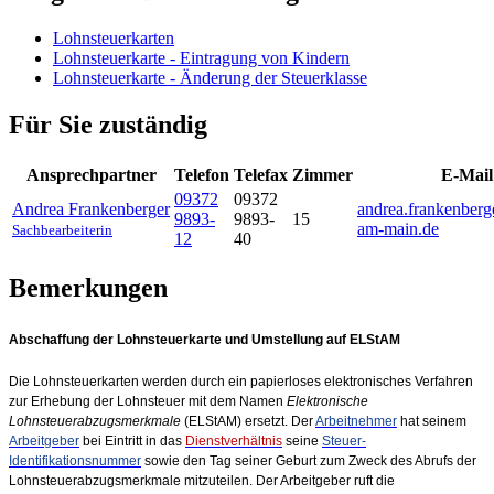
Lohnsteuerkarten
Lohnsteuerkarte - Eintragung von Kindern
Lohnsteuerkarte - Änderung der Steuerklasse
Für Sie zuständig
Ansprechpartner
Telefon
Telefax
Zimmer
E-Mail
09372
09372
Andrea
Frankenberger
andrea.frankenber
9893-
9893-
15
am-main.de
Sachbearbeiterin
12
40
Bemerkungen
Abschaffung der Lohnsteuerkarte und Umstellung auf ELStAM
Die Lohnsteuerkarten werden durch ein papierloses elektronisches Verfahren
zur Erhebung der Lohnsteuer mit dem Namen
Elektronische
Lohnsteuerabzugsmerkmale
(ELStAM) ersetzt. Der
Arbeitnehmer
hat seinem
Arbeitgeber
bei Eintritt in das
Dienstverhältnis
seine
Steuer-
Identifikationsnummer
sowie den Tag seiner Geburt zum Zweck des Abrufs der
Lohnsteuerabzugsmerkmale mitzuteilen. Der Arbeitgeber ruft die