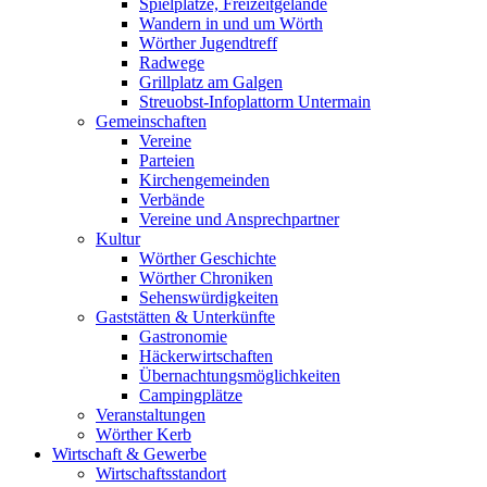
Spielplätze, Freizeitgelände
Wandern in und um Wörth
Wörther Jugendtreff
Radwege
Grillplatz am Galgen
Streuobst-Infoplattorm Untermain
Gemeinschaften
Vereine
Parteien
Kirchengemeinden
Verbände
Vereine und Ansprechpartner
Kultur
Wörther Geschichte
Wörther Chroniken
Sehenswürdigkeiten
Gaststätten & Unterkünfte
Gastronomie
Häckerwirtschaften
Übernachtungsmöglichkeiten
Campingplätze
Veranstaltungen
Wörther Kerb
Wirtschaft & Gewerbe
Wirtschaftsstandort