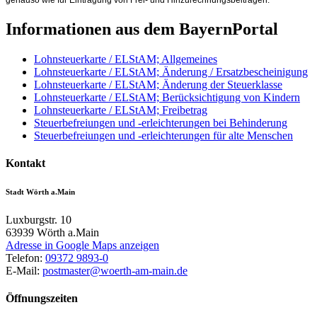
genauso wie für Eintragung von Frei- und Hinzurechnungsbeiträgen.
Informationen aus dem BayernPortal
Lohnsteuerkarte / ELStAM; Allgemeines
Lohnsteuerkarte / ELStAM; Änderung / Ersatzbescheinigung
Lohnsteuerkarte / ELStAM; Änderung der Steuerklasse
Lohnsteuerkarte / ELStAM; Berücksichtigung von Kindern
Lohnsteuerkarte / ELStAM; Freibetrag
Steuerbefreiungen und -erleichterungen bei Behinderung
Steuerbefreiungen und -erleichterungen für alte Menschen
Kontakt
Stadt Wörth a.Main
Luxburgstr. 10
63939
Wörth a.Main
Adresse in Google Maps anzeigen
Telefon:
09372 9893-0
E-Mail:
postmaster@woerth-am-main.de
Öffnungszeiten