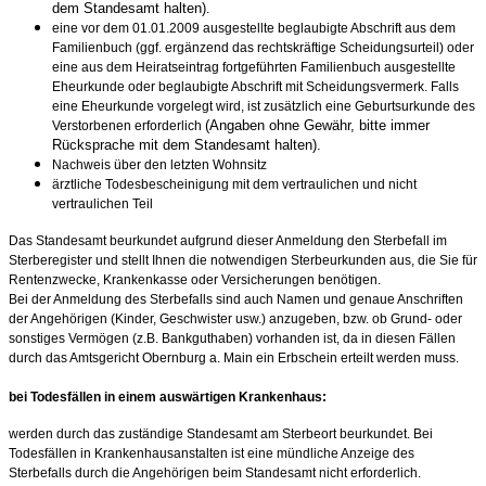
dem Standesamt halten)
.
eine vor dem 01.01.2009 ausgestellte beglaubigte Abschrift aus dem
Familienbuch (ggf. ergänzend das rechtskräftige Scheidungsurteil) oder
eine aus dem Heiratseintrag fortgeführten Familienbuch ausgestellte
Eheurkunde oder beglaubigte Abschrift mit Scheidungsvermerk. Falls
eine Eheurkunde vorgelegt wird, ist zusätzlich eine Geburtsurkunde des
(Angaben ohne Gewähr, bitte immer
Verstorbenen erforderlich
Rücksprache mit dem Standesamt halten).
Nachweis über den letzten Wohnsitz
ärztliche Todesbescheinigung mit dem vertraulichen und nicht
vertraulichen Teil
Das Standesamt beurkundet aufgrund dieser Anmeldung den Sterbefall im
Sterberegister und stellt Ihnen die notwendigen Sterbeurkunden aus, die Sie für
Rentenzwecke, Krankenkasse oder Versicherungen benötigen.
Bei der Anmeldung des Sterbefalls sind auch Namen und genaue Anschriften
der Angehörigen (Kinder, Geschwister usw.) anzugeben, bzw. ob Grund- oder
sonstiges Vermögen (z.B. Bankguthaben) vorhanden ist, da in diesen Fällen
durch das Amtsgericht Obernburg a. Main ein Erbschein erteilt werden muss.
bei Todesfällen in einem auswärtigen Krankenhaus:
werden durch das zuständige Standesamt am Sterbeort beurkundet. Bei
Todesfällen in Krankenhausanstalten ist eine mündliche Anzeige des
Sterbefalls durch die Angehörigen beim Standesamt nicht erforderlich.