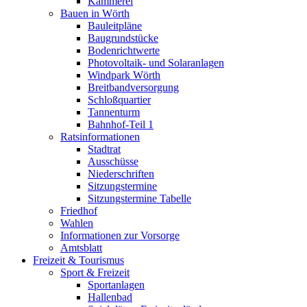
Kämmerei
Bauen in Wörth
Bauleitpläne
Baugrundstücke
Bodenrichtwerte
Photovoltaik- und Solaranlagen
Windpark Wörth
Breitbandversorgung
Schloßquartier
Tannenturm
Bahnhof-Teil 1
Ratsinformationen
Stadtrat
Ausschüsse
Niederschriften
Sitzungstermine
Sitzungstermine Tabelle
Friedhof
Wahlen
Informationen zur Vorsorge
Amtsblatt
Freizeit & Tourismus
Sport & Freizeit
Sportanlagen
Hallenbad