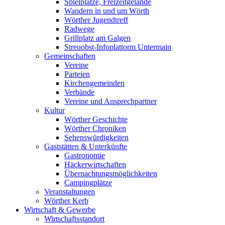
Spielplätze, Freizeitgelände
Wandern in und um Wörth
Wörther Jugendtreff
Radwege
Grillplatz am Galgen
Streuobst-Infoplattorm Untermain
Gemeinschaften
Vereine
Parteien
Kirchengemeinden
Verbände
Vereine und Ansprechpartner
Kultur
Wörther Geschichte
Wörther Chroniken
Sehenswürdigkeiten
Gaststätten & Unterkünfte
Gastronomie
Häckerwirtschaften
Übernachtungsmöglichkeiten
Campingplätze
Veranstaltungen
Wörther Kerb
Wirtschaft & Gewerbe
Wirtschaftsstandort