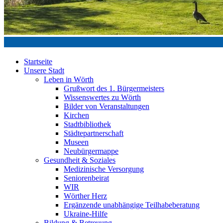
Startseite
Unsere Stadt
Leben in Wörth
Grußwort des 1. Bürgermeisters
Wissenswertes zu Wörth
Bilder von Veranstaltungen
Kirchen
Stadtbibliothek
Städtepartnerschaft
Museen
Neubürgermappe
Gesundheit & Soziales
Medizinische Versorgung
Seniorenbeirat
WIR
Wörther Herz
Ergänzende unabhängige Teilhabeberatung
Ukraine-Hilfe
Bildung & Betreuung