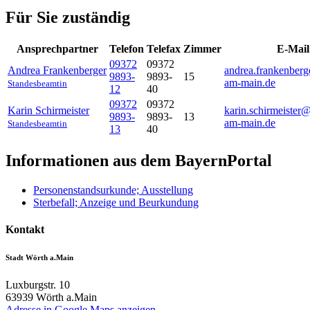
Für Sie zuständig
Ansprechpartner
Telefon
Telefax
Zimmer
E-Mail
09372
09372
Andrea
Frankenberger
andrea.frankenber
9893-
9893-
15
am-main.de
Standesbeamtin
12
40
09372
09372
Karin
Schirmeister
karin.schirmeister
9893-
9893-
13
am-main.de
Standesbeamtin
13
40
Informationen aus dem BayernPortal
Personenstandsurkunde; Ausstellung
Sterbefall; Anzeige und Beurkundung
Kontakt
Stadt Wörth a.Main
Luxburgstr. 10
63939
Wörth a.Main
Adresse in Google Maps anzeigen