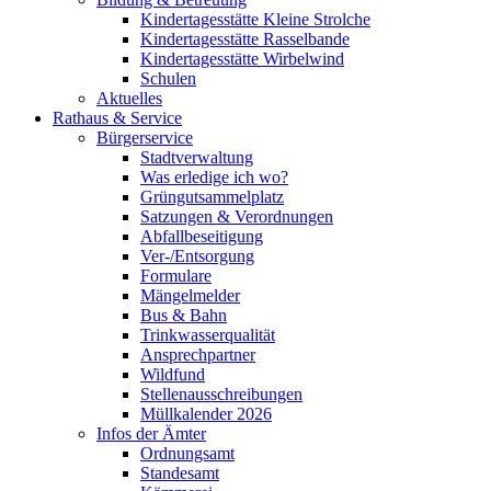
Kindertagesstätte Kleine Strolche
Kindertagesstätte Rasselbande
Kindertagesstätte Wirbelwind
Schulen
Aktuelles
Rathaus & Service
Bürgerservice
Stadtverwaltung
Was erledige ich wo?
Grüngutsammelplatz
Satzungen & Verordnungen
Abfallbeseitigung
Ver-/Entsorgung
Formulare
Mängelmelder
Bus & Bahn
Trinkwasserqualität
Ansprechpartner
Wildfund
Stellenausschreibungen
Müllkalender 2026
Infos der Ämter
Ordnungsamt
Standesamt