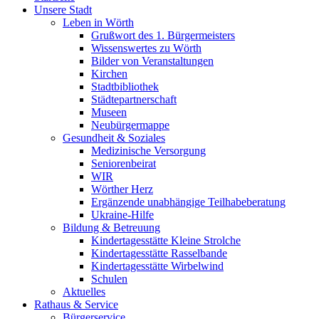
Unsere Stadt
Leben in Wörth
Grußwort des 1. Bürgermeisters
Wissenswertes zu Wörth
Bilder von Veranstaltungen
Kirchen
Stadtbibliothek
Städtepartnerschaft
Museen
Neubürgermappe
Gesundheit & Soziales
Medizinische Versorgung
Seniorenbeirat
WIR
Wörther Herz
Ergänzende unabhängige Teilhabeberatung
Ukraine-Hilfe
Bildung & Betreuung
Kindertagesstätte Kleine Strolche
Kindertagesstätte Rasselbande
Kindertagesstätte Wirbelwind
Schulen
Aktuelles
Rathaus & Service
Bürgerservice