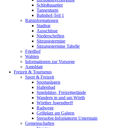
Schloßquartier
Tannenturm
Bahnhof-Teil 1
Ratsinformationen
Stadtrat
Ausschüsse
Niederschriften
Sitzungstermine
Sitzungstermine Tabelle
Friedhof
Wahlen
Informationen zur Vorsorge
Amtsblatt
Freizeit & Tourismus
Sport & Freizeit
Sportanlagen
Hallenbad
Spielplätze, Freizeitgelände
Wandern in und um Wörth
Wörther Jugendtreff
Radwege
Grillplatz am Galgen
Streuobst-Infoplattorm Untermain
Gemeinschaften