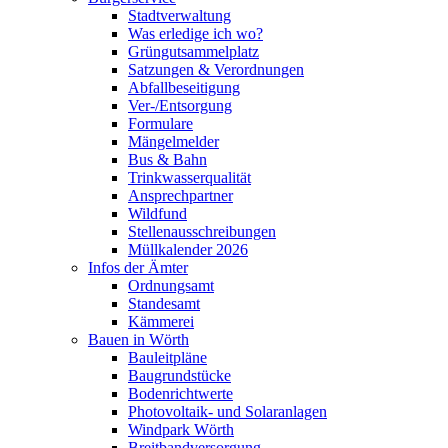
Stadtverwaltung
Was erledige ich wo?
Grüngutsammelplatz
Satzungen & Verordnungen
Abfallbeseitigung
Ver-/Entsorgung
Formulare
Mängelmelder
Bus & Bahn
Trinkwasserqualität
Ansprechpartner
Wildfund
Stellenausschreibungen
Müllkalender 2026
Infos der Ämter
Ordnungsamt
Standesamt
Kämmerei
Bauen in Wörth
Bauleitpläne
Baugrundstücke
Bodenrichtwerte
Photovoltaik- und Solaranlagen
Windpark Wörth
Breitbandversorgung