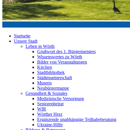
Startseite
Unsere Stadt
Leben in Wörth
Grußwort des 1. Bürgermeisters
Wissenswertes zu Wörth
Bilder von Veranstaltungen
Kirchen
Stadtbibliothek
Städtepartnerschaft
Museen
Neubürgermappe
Gesundheit & Soziales
Medizinische Versorgung
Seniorenbeirat
WIR
Wörther Herz
Ergänzende unabhängige Teilhabeberatung
Ukraine-Hilfe
Bildung & Betreuung