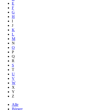
E
F
G
H
I
J
K
L
M
N
O
P
Q
R
S
T
U
V
W
X
Y
Z
Alle
Bürger