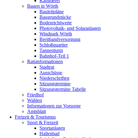
Kämmerei
Bauen in Wörth
Bauleitpläne
Baugrundstücke
Bodenrichtwerte
Photovoltaik- und Solaranlagen
Windpark Wörth
Breitbandversorgung
Schloßquartier
Tannenturm
Bahnhof-Teil 1
Ratsinformationen
Stadtrat
Ausschüsse
Niederschriften
Sitzungstermine
Sitzungstermine Tabelle
Friedhof
Wahlen
Informationen zur Vorsorge
Amtsblatt
Freizeit & Tourismus
Sport & Freizeit
Sportanlagen
Hallenbad