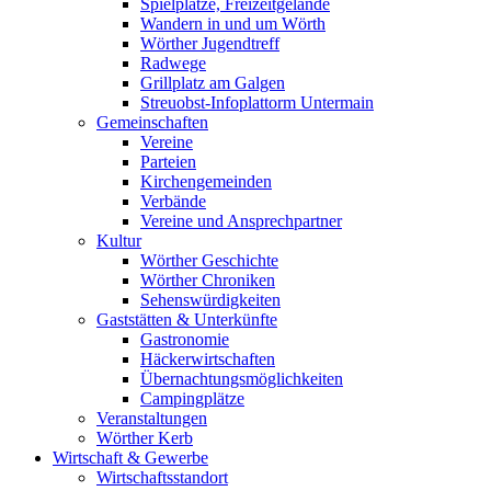
Spielplätze, Freizeitgelände
Wandern in und um Wörth
Wörther Jugendtreff
Radwege
Grillplatz am Galgen
Streuobst-Infoplattorm Untermain
Gemeinschaften
Vereine
Parteien
Kirchengemeinden
Verbände
Vereine und Ansprechpartner
Kultur
Wörther Geschichte
Wörther Chroniken
Sehenswürdigkeiten
Gaststätten & Unterkünfte
Gastronomie
Häckerwirtschaften
Übernachtungsmöglichkeiten
Campingplätze
Veranstaltungen
Wörther Kerb
Wirtschaft & Gewerbe
Wirtschaftsstandort