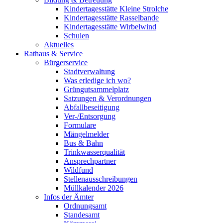
Kindertagesstätte Kleine Strolche
Kindertagesstätte Rasselbande
Kindertagesstätte Wirbelwind
Schulen
Aktuelles
Rathaus & Service
Bürgerservice
Stadtverwaltung
Was erledige ich wo?
Grüngutsammelplatz
Satzungen & Verordnungen
Abfallbeseitigung
Ver-/Entsorgung
Formulare
Mängelmelder
Bus & Bahn
Trinkwasserqualität
Ansprechpartner
Wildfund
Stellenausschreibungen
Müllkalender 2026
Infos der Ämter
Ordnungsamt
Standesamt