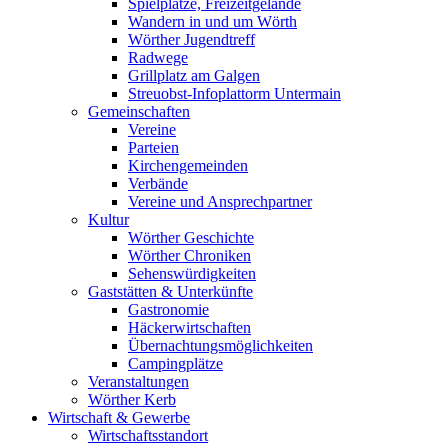
Spielplätze, Freizeitgelände
Wandern in und um Wörth
Wörther Jugendtreff
Radwege
Grillplatz am Galgen
Streuobst-Infoplattorm Untermain
Gemeinschaften
Vereine
Parteien
Kirchengemeinden
Verbände
Vereine und Ansprechpartner
Kultur
Wörther Geschichte
Wörther Chroniken
Sehenswürdigkeiten
Gaststätten & Unterkünfte
Gastronomie
Häckerwirtschaften
Übernachtungsmöglichkeiten
Campingplätze
Veranstaltungen
Wörther Kerb
Wirtschaft & Gewerbe
Wirtschaftsstandort