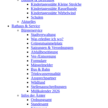
Kindertagesstätte Kleine Strolche
Kindertagesstätte Rasselbande
Kindertagesstätte Wirbelwind
Schulen
Aktuelles
Rathaus & Service
Bürgerservice
Stadtverwaltung
Was erledige ich wo?
Grüngutsammelplatz
Satzungen & Verordnungen
Abfallbeseitigung
Ver-/Entsorgung
Formulare
Mängelmelder
Bus & Bahn
Trinkwasserqualität
Ansprechpartner
Wildfund
Stellenausschreibungen
Müllkalender 2026
Infos der Ämter
Ordnungsamt
Standesamt