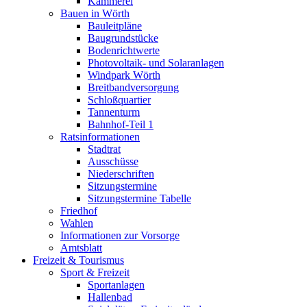
Kämmerei
Bauen in Wörth
Bauleitpläne
Baugrundstücke
Bodenrichtwerte
Photovoltaik- und Solaranlagen
Windpark Wörth
Breitbandversorgung
Schloßquartier
Tannenturm
Bahnhof-Teil 1
Ratsinformationen
Stadtrat
Ausschüsse
Niederschriften
Sitzungstermine
Sitzungstermine Tabelle
Friedhof
Wahlen
Informationen zur Vorsorge
Amtsblatt
Freizeit & Tourismus
Sport & Freizeit
Sportanlagen
Hallenbad