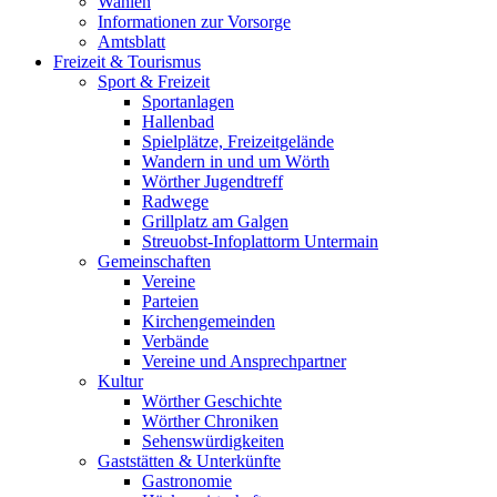
Wahlen
Informationen zur Vorsorge
Amtsblatt
Freizeit & Tourismus
Sport & Freizeit
Sportanlagen
Hallenbad
Spielplätze, Freizeitgelände
Wandern in und um Wörth
Wörther Jugendtreff
Radwege
Grillplatz am Galgen
Streuobst-Infoplattorm Untermain
Gemeinschaften
Vereine
Parteien
Kirchengemeinden
Verbände
Vereine und Ansprechpartner
Kultur
Wörther Geschichte
Wörther Chroniken
Sehenswürdigkeiten
Gaststätten & Unterkünfte
Gastronomie