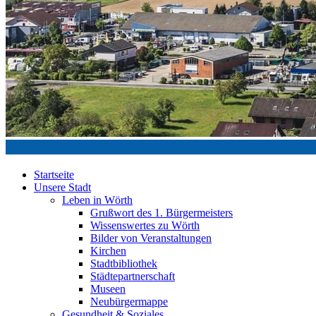
Startseite
Unsere Stadt
Leben in Wörth
Grußwort des 1. Bürgermeisters
Wissenswertes zu Wörth
Bilder von Veranstaltungen
Kirchen
Stadtbibliothek
Städtepartnerschaft
Museen
Neubürgermappe
Gesundheit & Soziales