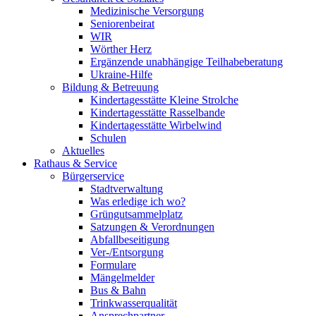
Medizinische Versorgung
Seniorenbeirat
WIR
Wörther Herz
Ergänzende unabhängige Teilhabeberatung
Ukraine-Hilfe
Bildung & Betreuung
Kindertagesstätte Kleine Strolche
Kindertagesstätte Rasselbande
Kindertagesstätte Wirbelwind
Schulen
Aktuelles
Rathaus & Service
Bürgerservice
Stadtverwaltung
Was erledige ich wo?
Grüngutsammelplatz
Satzungen & Verordnungen
Abfallbeseitigung
Ver-/Entsorgung
Formulare
Mängelmelder
Bus & Bahn
Trinkwasserqualität
Ansprechpartner