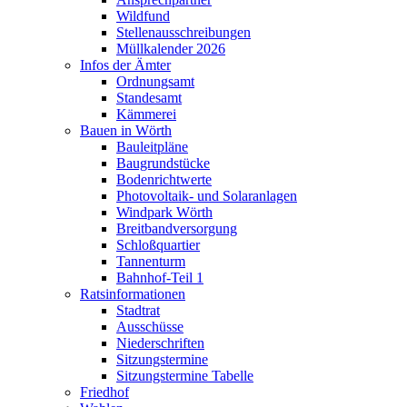
Wildfund
Stellenausschreibungen
Müllkalender 2026
Infos der Ämter
Ordnungsamt
Standesamt
Kämmerei
Bauen in Wörth
Bauleitpläne
Baugrundstücke
Bodenrichtwerte
Photovoltaik- und Solaranlagen
Windpark Wörth
Breitbandversorgung
Schloßquartier
Tannenturm
Bahnhof-Teil 1
Ratsinformationen
Stadtrat
Ausschüsse
Niederschriften
Sitzungstermine
Sitzungstermine Tabelle
Friedhof