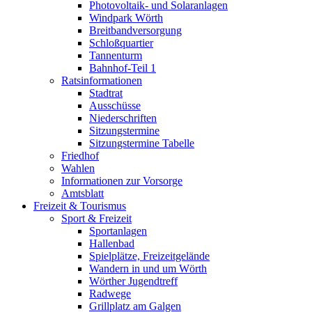
Photovoltaik- und Solaranlagen
Windpark Wörth
Breitbandversorgung
Schloßquartier
Tannenturm
Bahnhof-Teil 1
Ratsinformationen
Stadtrat
Ausschüsse
Niederschriften
Sitzungstermine
Sitzungstermine Tabelle
Friedhof
Wahlen
Informationen zur Vorsorge
Amtsblatt
Freizeit & Tourismus
Sport & Freizeit
Sportanlagen
Hallenbad
Spielplätze, Freizeitgelände
Wandern in und um Wörth
Wörther Jugendtreff
Radwege
Grillplatz am Galgen