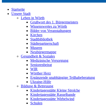
Startseite
Unsere Stadt
Leben in Wörth
Grußwort des 1. Bürgermeisters
Wissenswertes zu Wörth
Bilder von Veranstaltungen
Kirchen
Stadtbibliothek
Städtepartnerschaft
Museen
Neubürgermappe
Gesundheit & Soziales
Medizinische Versorgung
Seniorenbeirat
WIR
Wörther Herz
Ergänzende unabhängige Teilhabeberatung
Ukraine-Hilfe
Bildung & Betreuung
Kindertagesstätte Kleine Strolche
Kindertagesstätte Rasselbande
Kindertagesstätte Wirbelwind
Schulen