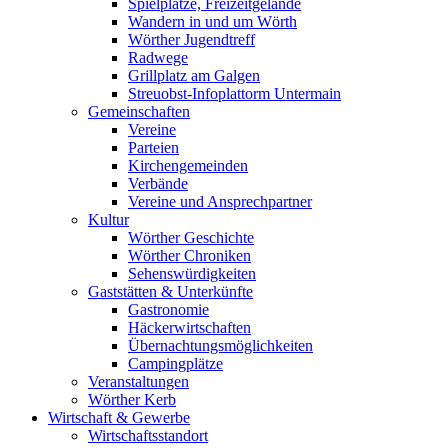
Spielplätze, Freizeitgelände
Wandern in und um Wörth
Wörther Jugendtreff
Radwege
Grillplatz am Galgen
Streuobst-Infoplattorm Untermain
Gemeinschaften
Vereine
Parteien
Kirchengemeinden
Verbände
Vereine und Ansprechpartner
Kultur
Wörther Geschichte
Wörther Chroniken
Sehenswürdigkeiten
Gaststätten & Unterkünfte
Gastronomie
Häckerwirtschaften
Übernachtungsmöglichkeiten
Campingplätze
Veranstaltungen
Wörther Kerb
Wirtschaft & Gewerbe
Wirtschaftsstandort