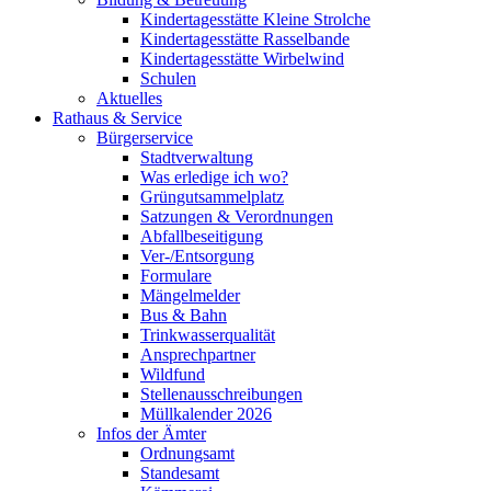
Kindertagesstätte Kleine Strolche
Kindertagesstätte Rasselbande
Kindertagesstätte Wirbelwind
Schulen
Aktuelles
Rathaus & Service
Bürgerservice
Stadtverwaltung
Was erledige ich wo?
Grüngutsammelplatz
Satzungen & Verordnungen
Abfallbeseitigung
Ver-/Entsorgung
Formulare
Mängelmelder
Bus & Bahn
Trinkwasserqualität
Ansprechpartner
Wildfund
Stellenausschreibungen
Müllkalender 2026
Infos der Ämter
Ordnungsamt
Standesamt