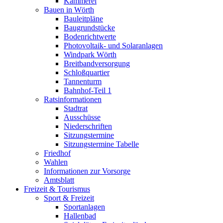
Kämmerei
Bauen in Wörth
Bauleitpläne
Baugrundstücke
Bodenrichtwerte
Photovoltaik- und Solaranlagen
Windpark Wörth
Breitbandversorgung
Schloßquartier
Tannenturm
Bahnhof-Teil 1
Ratsinformationen
Stadtrat
Ausschüsse
Niederschriften
Sitzungstermine
Sitzungstermine Tabelle
Friedhof
Wahlen
Informationen zur Vorsorge
Amtsblatt
Freizeit & Tourismus
Sport & Freizeit
Sportanlagen
Hallenbad