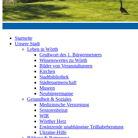
Startseite
Unsere Stadt
Leben in Wörth
Grußwort des 1. Bürgermeisters
Wissenswertes zu Wörth
Bilder von Veranstaltungen
Kirchen
Stadtbibliothek
Städtepartnerschaft
Museen
Neubürgermappe
Gesundheit & Soziales
Medizinische Versorgung
Seniorenbeirat
WIR
Wörther Herz
Ergänzende unabhängige Teilhabeberatung
Ukraine-Hilfe
Bildung & Betreuung