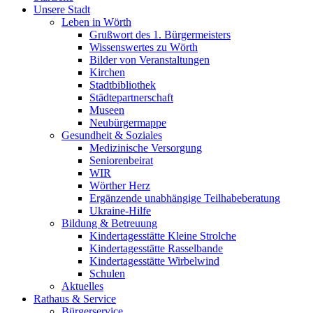
Unsere Stadt
Leben in Wörth
Grußwort des 1. Bürgermeisters
Wissenswertes zu Wörth
Bilder von Veranstaltungen
Kirchen
Stadtbibliothek
Städtepartnerschaft
Museen
Neubürgermappe
Gesundheit & Soziales
Medizinische Versorgung
Seniorenbeirat
WIR
Wörther Herz
Ergänzende unabhängige Teilhabeberatung
Ukraine-Hilfe
Bildung & Betreuung
Kindertagesstätte Kleine Strolche
Kindertagesstätte Rasselbande
Kindertagesstätte Wirbelwind
Schulen
Aktuelles
Rathaus & Service
Bürgerservice