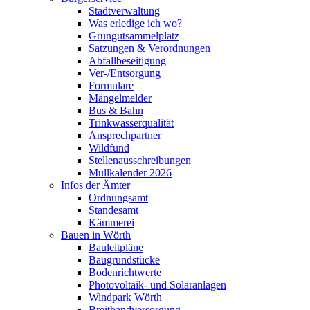
Stadtverwaltung
Was erledige ich wo?
Grüngutsammelplatz
Satzungen & Verordnungen
Abfallbeseitigung
Ver-/Entsorgung
Formulare
Mängelmelder
Bus & Bahn
Trinkwasserqualität
Ansprechpartner
Wildfund
Stellenausschreibungen
Müllkalender 2026
Infos der Ämter
Ordnungsamt
Standesamt
Kämmerei
Bauen in Wörth
Bauleitpläne
Baugrundstücke
Bodenrichtwerte
Photovoltaik- und Solaranlagen
Windpark Wörth
Breitbandversorgung