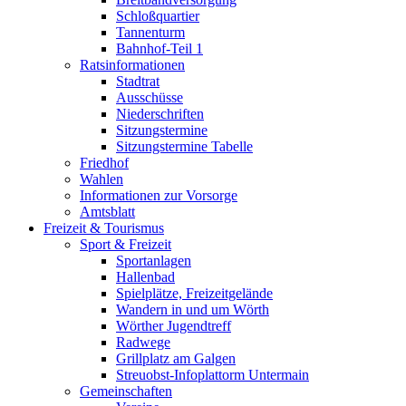
Schloßquartier
Tannenturm
Bahnhof-Teil 1
Ratsinformationen
Stadtrat
Ausschüsse
Niederschriften
Sitzungstermine
Sitzungstermine Tabelle
Friedhof
Wahlen
Informationen zur Vorsorge
Amtsblatt
Freizeit & Tourismus
Sport & Freizeit
Sportanlagen
Hallenbad
Spielplätze, Freizeitgelände
Wandern in und um Wörth
Wörther Jugendtreff
Radwege
Grillplatz am Galgen
Streuobst-Infoplattorm Untermain
Gemeinschaften