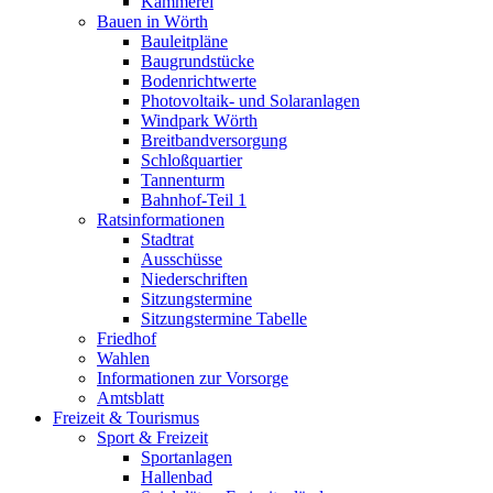
Kämmerei
Bauen in Wörth
Bauleitpläne
Baugrundstücke
Bodenrichtwerte
Photovoltaik- und Solaranlagen
Windpark Wörth
Breitbandversorgung
Schloßquartier
Tannenturm
Bahnhof-Teil 1
Ratsinformationen
Stadtrat
Ausschüsse
Niederschriften
Sitzungstermine
Sitzungstermine Tabelle
Friedhof
Wahlen
Informationen zur Vorsorge
Amtsblatt
Freizeit & Tourismus
Sport & Freizeit
Sportanlagen
Hallenbad