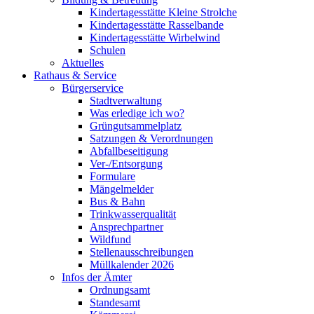
Kindertagesstätte Kleine Strolche
Kindertagesstätte Rasselbande
Kindertagesstätte Wirbelwind
Schulen
Aktuelles
Rathaus & Service
Bürgerservice
Stadtverwaltung
Was erledige ich wo?
Grüngutsammelplatz
Satzungen & Verordnungen
Abfallbeseitigung
Ver-/Entsorgung
Formulare
Mängelmelder
Bus & Bahn
Trinkwasserqualität
Ansprechpartner
Wildfund
Stellenausschreibungen
Müllkalender 2026
Infos der Ämter
Ordnungsamt
Standesamt