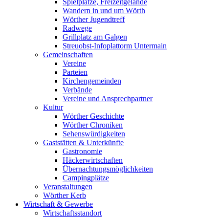
Spielplätze, Freizeitgelände
Wandern in und um Wörth
Wörther Jugendtreff
Radwege
Grillplatz am Galgen
Streuobst-Infoplattorm Untermain
Gemeinschaften
Vereine
Parteien
Kirchengemeinden
Verbände
Vereine und Ansprechpartner
Kultur
Wörther Geschichte
Wörther Chroniken
Sehenswürdigkeiten
Gaststätten & Unterkünfte
Gastronomie
Häckerwirtschaften
Übernachtungsmöglichkeiten
Campingplätze
Veranstaltungen
Wörther Kerb
Wirtschaft & Gewerbe
Wirtschaftsstandort