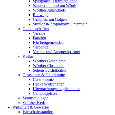
Spielplätze, Freizeitgelände
Wandern in und um Wörth
Wörther Jugendtreff
Radwege
Grillplatz am Galgen
Streuobst-Infoplattorm Untermain
Gemeinschaften
Vereine
Parteien
Kirchengemeinden
Verbände
Vereine und Ansprechpartner
Kultur
Wörther Geschichte
Wörther Chroniken
Sehenswürdigkeiten
Gaststätten & Unterkünfte
Gastronomie
Häckerwirtschaften
Übernachtungsmöglichkeiten
Campingplätze
Veranstaltungen
Wörther Kerb
Wirtschaft & Gewerbe
Wirtschaftsstandort