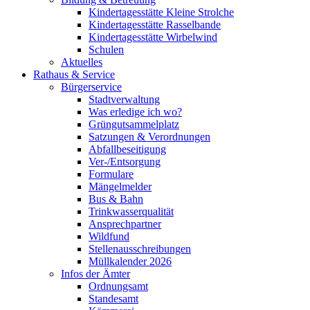
Kindertagesstätte Kleine Strolche
Kindertagesstätte Rasselbande
Kindertagesstätte Wirbelwind
Schulen
Aktuelles
Rathaus & Service
Bürgerservice
Stadtverwaltung
Was erledige ich wo?
Grüngutsammelplatz
Satzungen & Verordnungen
Abfallbeseitigung
Ver-/Entsorgung
Formulare
Mängelmelder
Bus & Bahn
Trinkwasserqualität
Ansprechpartner
Wildfund
Stellenausschreibungen
Müllkalender 2026
Infos der Ämter
Ordnungsamt
Standesamt