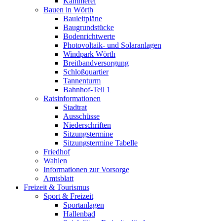
Kämmerei
Bauen in Wörth
Bauleitpläne
Baugrundstücke
Bodenrichtwerte
Photovoltaik- und Solaranlagen
Windpark Wörth
Breitbandversorgung
Schloßquartier
Tannenturm
Bahnhof-Teil 1
Ratsinformationen
Stadtrat
Ausschüsse
Niederschriften
Sitzungstermine
Sitzungstermine Tabelle
Friedhof
Wahlen
Informationen zur Vorsorge
Amtsblatt
Freizeit & Tourismus
Sport & Freizeit
Sportanlagen
Hallenbad