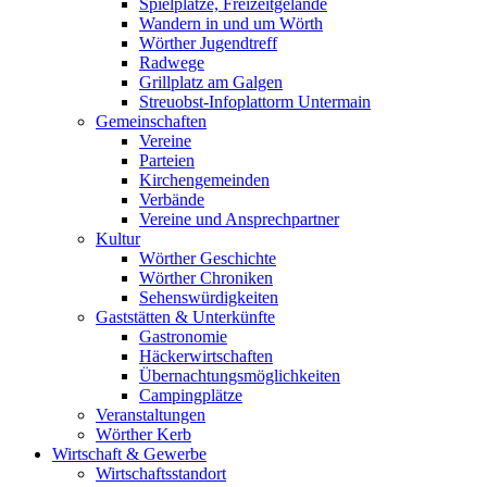
Spielplätze, Freizeitgelände
Wandern in und um Wörth
Wörther Jugendtreff
Radwege
Grillplatz am Galgen
Streuobst-Infoplattorm Untermain
Gemeinschaften
Vereine
Parteien
Kirchengemeinden
Verbände
Vereine und Ansprechpartner
Kultur
Wörther Geschichte
Wörther Chroniken
Sehenswürdigkeiten
Gaststätten & Unterkünfte
Gastronomie
Häckerwirtschaften
Übernachtungsmöglichkeiten
Campingplätze
Veranstaltungen
Wörther Kerb
Wirtschaft & Gewerbe
Wirtschaftsstandort