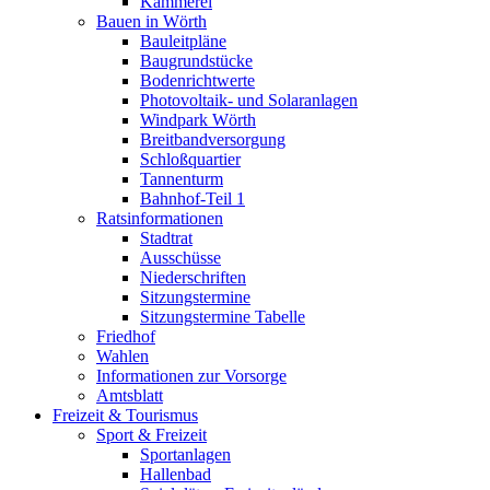
Kämmerei
Bauen in Wörth
Bauleitpläne
Baugrundstücke
Bodenrichtwerte
Photovoltaik- und Solaranlagen
Windpark Wörth
Breitbandversorgung
Schloßquartier
Tannenturm
Bahnhof-Teil 1
Ratsinformationen
Stadtrat
Ausschüsse
Niederschriften
Sitzungstermine
Sitzungstermine Tabelle
Friedhof
Wahlen
Informationen zur Vorsorge
Amtsblatt
Freizeit & Tourismus
Sport & Freizeit
Sportanlagen
Hallenbad