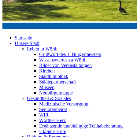
Startseite
Unsere Stadt
Leben in Wörth
Grußwort des 1. Bürgermeisters
Wissenswertes zu Wörth
Bilder von Veranstaltungen
Kirchen
Stadtbibliothek
Städtepartnerschaft
Museen
Neubürgermappe
Gesundheit & Soziales
Medizinische Versorgung
Seniorenbeirat
WIR
Wörther Herz
Ergänzende unabhängige Teilhabeberatung
Ukraine-Hilfe
Bildung & Betreuung