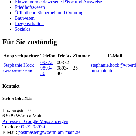
Einwohnermeldewesen / Pässe und Ausweise
Friedhofswesen
Öffentliche Sicherheit und Ordnung
Bauwesen
Liegenschaften
Soziales
Für Sie zuständig
Ansprechpartner
Telefon
Telefax
Zimmer
E-Mail
09372
09372
Stephanie
Hock
stephanie.hock@woert
9893-
9893-
25
am-main.de
Geschäftsführerin
36
40
Kontakt
Stadt Wörth a.Main
Luxburgstr. 10
63939
Wörth a.Main
Adresse in Google Maps anzeigen
Telefon:
09372 9893-0
E-Mail:
postmaster@woerth-am-main.de