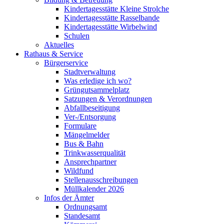
Kindertagesstätte Kleine Strolche
Kindertagesstätte Rasselbande
Kindertagesstätte Wirbelwind
Schulen
Aktuelles
Rathaus & Service
Bürgerservice
Stadtverwaltung
Was erledige ich wo?
Grüngutsammelplatz
Satzungen & Verordnungen
Abfallbeseitigung
Ver-/Entsorgung
Formulare
Mängelmelder
Bus & Bahn
Trinkwasserqualität
Ansprechpartner
Wildfund
Stellenausschreibungen
Müllkalender 2026
Infos der Ämter
Ordnungsamt
Standesamt