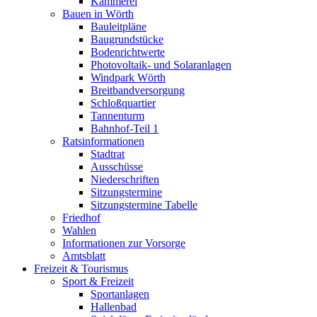
Kämmerei
Bauen in Wörth
Bauleitpläne
Baugrundstücke
Bodenrichtwerte
Photovoltaik- und Solaranlagen
Windpark Wörth
Breitbandversorgung
Schloßquartier
Tannenturm
Bahnhof-Teil 1
Ratsinformationen
Stadtrat
Ausschüsse
Niederschriften
Sitzungstermine
Sitzungstermine Tabelle
Friedhof
Wahlen
Informationen zur Vorsorge
Amtsblatt
Freizeit & Tourismus
Sport & Freizeit
Sportanlagen
Hallenbad