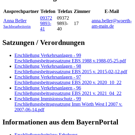
Ansprechpartner
Telefon
Telefax
Zimmer
E-Mail
09372
09372
Anna
Beller
anna.beller@woerth-
9893-
9893-
17
am-main.de
Sachbearbeiterin
41
40
Satzungen / Verordnungen
Erschließung Verkehrsanlagen - 99
Erschließungsbeitragssatzung EBS 1988 v.1988-05-25.pdf
Erschließung Verkehrsanlagen - 98
Erschließungsbeitragssatzung EBS 2015 v. 2015-02-12.pdf
Erschließung Verkehrsanlagen - 97
Erschließungsbeitragssatzung EBS 2020 v. 2020_10_22
Erschließung Verkehrsanlagen - 96
Erschließungsbeitragssatzung EBS 2021 v. 2021_04_22
Erschließung Immisionsschutz - 99
Erschließungsbeitragssatzung Imm Wörth West I 2007 v.
2007-06-14.pdf
Informationen aus dem BayernPortal
Erschließungsbeiträge; Erhebung