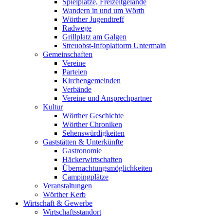
Spielplätze, Freizeitgelände
Wandern in und um Wörth
Wörther Jugendtreff
Radwege
Grillplatz am Galgen
Streuobst-Infoplattorm Untermain
Gemeinschaften
Vereine
Parteien
Kirchengemeinden
Verbände
Vereine und Ansprechpartner
Kultur
Wörther Geschichte
Wörther Chroniken
Sehenswürdigkeiten
Gaststätten & Unterkünfte
Gastronomie
Häckerwirtschaften
Übernachtungsmöglichkeiten
Campingplätze
Veranstaltungen
Wörther Kerb
Wirtschaft & Gewerbe
Wirtschaftsstandort