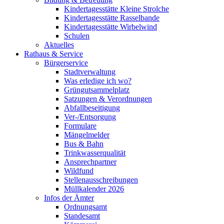
Kindertagesstätte Kleine Strolche
Kindertagesstätte Rasselbande
Kindertagesstätte Wirbelwind
Schulen
Aktuelles
Rathaus & Service
Bürgerservice
Stadtverwaltung
Was erledige ich wo?
Grüngutsammelplatz
Satzungen & Verordnungen
Abfallbeseitigung
Ver-/Entsorgung
Formulare
Mängelmelder
Bus & Bahn
Trinkwasserqualität
Ansprechpartner
Wildfund
Stellenausschreibungen
Müllkalender 2026
Infos der Ämter
Ordnungsamt
Standesamt