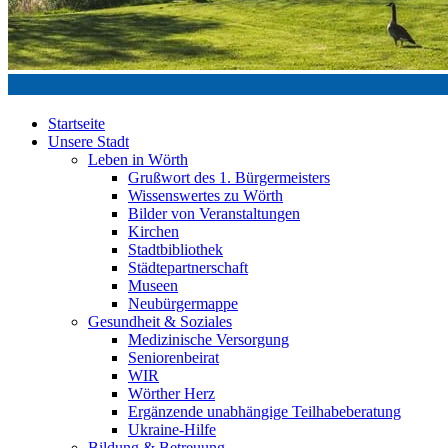
Startseite
Unsere Stadt
Leben in Wörth
Grußwort des 1. Bürgermeisters
Wissenswertes zu Wörth
Bilder von Veranstaltungen
Kirchen
Stadtbibliothek
Städtepartnerschaft
Museen
Neubürgermappe
Gesundheit & Soziales
Medizinische Versorgung
Seniorenbeirat
WIR
Wörther Herz
Ergänzende unabhängige Teilhabeberatung
Ukraine-Hilfe
Bildung & Betreuung