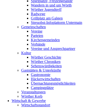
Spielplätze, Freizeitgelände
Wandern in und um Wörth
Wörther Jugendtreff
Radwege
Grillplatz am Galgen
Streuobst-Infoplattorm Untermain
Gemeinschaften
Vereine
Parteien
Kirchengemeinden
Verbände
Vereine und Ansprechpartner
Kultur
Wörther Geschichte
Wörther Chroniken
Sehenswürdigkeiten
Gaststätten & Unterkünfte
Gastronomie
Häckerwirtschaften
Übernachtungsmöglichkeiten
Campingplätze
Veranstaltungen
Wörther Kerb
Wirtschaft & Gewerbe
Wirtschaftsstandort