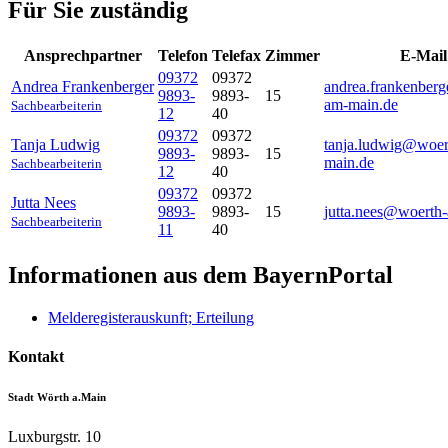
Für Sie zuständig
Ansprechpartner
Telefon
Telefax
Zimmer
E-Mail
09372
09372
Andrea
Frankenberger
andrea.frankenber
9893-
9893-
15
am-main.de
Sachbearbeiterin
12
40
09372
09372
Tanja
Ludwig
tanja.ludwig@woer
9893-
9893-
15
main.de
Sachbearbeiterin
12
40
09372
09372
Jutta
Nees
9893-
9893-
15
jutta.nees@woerth
Sachbearbeiterin
11
40
Informationen aus dem BayernPortal
Melderegisterauskunft; Erteilung
Kontakt
Stadt Wörth a.Main
Luxburgstr. 10