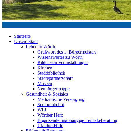
Startseite
Unsere Stadt
Leben in Wörth
Grußwort des 1. Bürgermeisters
Wissenswertes zu Wörth
Bilder von Veranstaltungen
Kirchen
Stadtbibliothek
Städtepartnerschaft
Museen
Neubürgermappe
Gesundheit & Soziales
Medizinische Versorgung
Seniorenbeirat
WIR
Wörther Herz
Ergänzende unabhängige Teilhabeberatung
Ukraine-Hilfe
Bildung & Betreuung