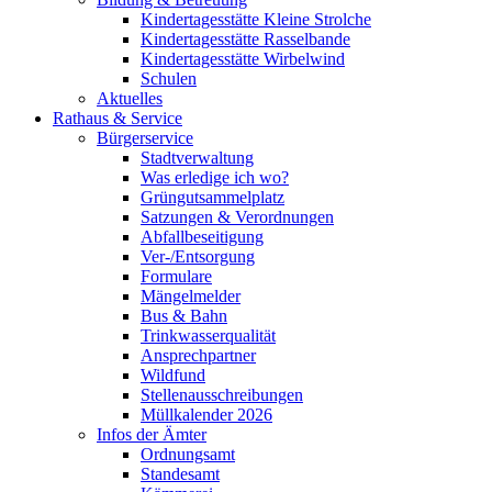
Kindertagesstätte Kleine Strolche
Kindertagesstätte Rasselbande
Kindertagesstätte Wirbelwind
Schulen
Aktuelles
Rathaus & Service
Bürgerservice
Stadtverwaltung
Was erledige ich wo?
Grüngutsammelplatz
Satzungen & Verordnungen
Abfallbeseitigung
Ver-/Entsorgung
Formulare
Mängelmelder
Bus & Bahn
Trinkwasserqualität
Ansprechpartner
Wildfund
Stellenausschreibungen
Müllkalender 2026
Infos der Ämter
Ordnungsamt
Standesamt