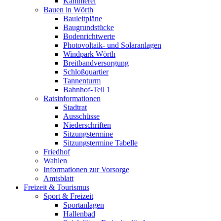
Kämmerei
Bauen in Wörth
Bauleitpläne
Baugrundstücke
Bodenrichtwerte
Photovoltaik- und Solaranlagen
Windpark Wörth
Breitbandversorgung
Schloßquartier
Tannenturm
Bahnhof-Teil 1
Ratsinformationen
Stadtrat
Ausschüsse
Niederschriften
Sitzungstermine
Sitzungstermine Tabelle
Friedhof
Wahlen
Informationen zur Vorsorge
Amtsblatt
Freizeit & Tourismus
Sport & Freizeit
Sportanlagen
Hallenbad