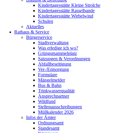
Kindertagesstätte Kleine Strolche
Kindertagesstätte Rasselbande
Kindertagesstätte Wirbelwind
Schulen
Aktuelles
Rathaus & Service
Bürgerservice
Stadtverwaltung
Was erledige ich wo?
Grüngutsammelplatz
Satzungen & Verordnungen
Abfallbeseitigung
Ver-/Entsorgung
Formulare
Mängelmelder
Bus & Bahn
Trinkwasserqualität
Ansprechpartner
Wildfund
Stellenausschreibungen
Müllkalender 2026
Infos der Ämter
Ordnungsamt
Standesamt