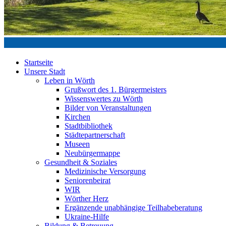
Startseite
Unsere Stadt
Leben in Wörth
Grußwort des 1. Bürgermeisters
Wissenswertes zu Wörth
Bilder von Veranstaltungen
Kirchen
Stadtbibliothek
Städtepartnerschaft
Museen
Neubürgermappe
Gesundheit & Soziales
Medizinische Versorgung
Seniorenbeirat
WIR
Wörther Herz
Ergänzende unabhängige Teilhabeberatung
Ukraine-Hilfe
Bildung & Betreuung