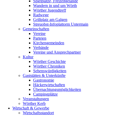
Spielplätze, Freizeitgelände
Wandern in und um Wörth
Wörther Jugendtreff
Radwege
Grillplatz am Galgen
Streuobst-Infoplattorm Untermain
Gemeinschaften
Vereine
Parteien
Kirchengemeinden
Verbände
Vereine und Ansprechpartner
Kultur
Wörther Geschichte
Wörther Chroniken
Sehenswürdigkeiten
Gaststätten & Unterkünfte
Gastronomie
Häckerwirtschaften
Übernachtungsmöglichkeiten
Campingplätze
Veranstaltungen
Wörther Kerb
Wirtschaft & Gewerbe
Wirtschaftsstandort