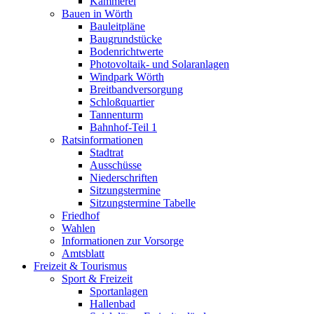
Kämmerei
Bauen in Wörth
Bauleitpläne
Baugrundstücke
Bodenrichtwerte
Photovoltaik- und Solaranlagen
Windpark Wörth
Breitbandversorgung
Schloßquartier
Tannenturm
Bahnhof-Teil 1
Ratsinformationen
Stadtrat
Ausschüsse
Niederschriften
Sitzungstermine
Sitzungstermine Tabelle
Friedhof
Wahlen
Informationen zur Vorsorge
Amtsblatt
Freizeit & Tourismus
Sport & Freizeit
Sportanlagen
Hallenbad