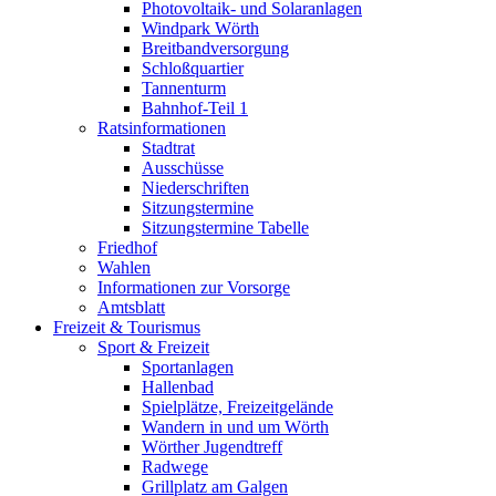
Photovoltaik- und Solaranlagen
Windpark Wörth
Breitbandversorgung
Schloßquartier
Tannenturm
Bahnhof-Teil 1
Ratsinformationen
Stadtrat
Ausschüsse
Niederschriften
Sitzungstermine
Sitzungstermine Tabelle
Friedhof
Wahlen
Informationen zur Vorsorge
Amtsblatt
Freizeit & Tourismus
Sport & Freizeit
Sportanlagen
Hallenbad
Spielplätze, Freizeitgelände
Wandern in und um Wörth
Wörther Jugendtreff
Radwege
Grillplatz am Galgen