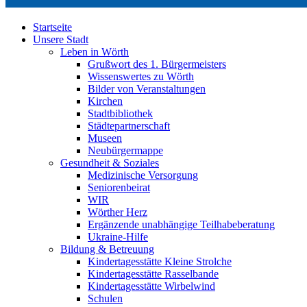
Startseite
Unsere Stadt
Leben in Wörth
Grußwort des 1. Bürgermeisters
Wissenswertes zu Wörth
Bilder von Veranstaltungen
Kirchen
Stadtbibliothek
Städtepartnerschaft
Museen
Neubürgermappe
Gesundheit & Soziales
Medizinische Versorgung
Seniorenbeirat
WIR
Wörther Herz
Ergänzende unabhängige Teilhabeberatung
Ukraine-Hilfe
Bildung & Betreuung
Kindertagesstätte Kleine Strolche
Kindertagesstätte Rasselbande
Kindertagesstätte Wirbelwind
Schulen