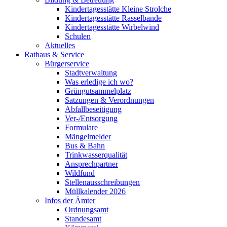
Kindertagesstätte Kleine Strolche
Kindertagesstätte Rasselbande
Kindertagesstätte Wirbelwind
Schulen
Aktuelles
Rathaus & Service
Bürgerservice
Stadtverwaltung
Was erledige ich wo?
Grüngutsammelplatz
Satzungen & Verordnungen
Abfallbeseitigung
Ver-/Entsorgung
Formulare
Mängelmelder
Bus & Bahn
Trinkwasserqualität
Ansprechpartner
Wildfund
Stellenausschreibungen
Müllkalender 2026
Infos der Ämter
Ordnungsamt
Standesamt