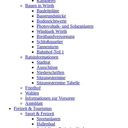
Kämmerei
Bauen in Wörth
Bauleitpläne
Baugrundstücke
Bodenrichtwerte
Photovoltaik- und Solaranlagen
Windpark Wörth
Breitbandversorgung
Schloßquartier
Tannenturm
Bahnhof-Teil 1
Ratsinformationen
Stadtrat
Ausschüsse
Niederschriften
Sitzungstermine
Sitzungstermine Tabelle
Friedhof
Wahlen
Informationen zur Vorsorge
Amtsblatt
Freizeit & Tourismus
Sport & Freizeit
Sportanlagen
Hallenbad