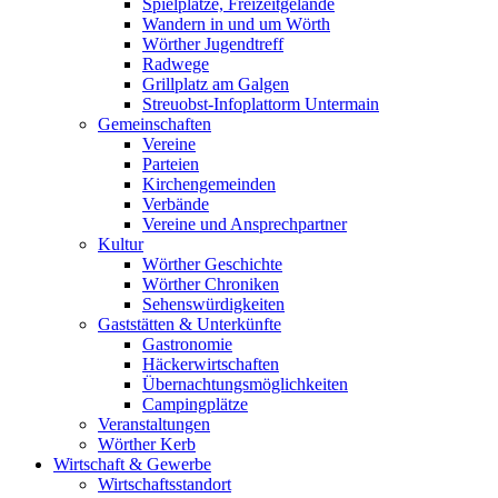
Spielplätze, Freizeitgelände
Wandern in und um Wörth
Wörther Jugendtreff
Radwege
Grillplatz am Galgen
Streuobst-Infoplattorm Untermain
Gemeinschaften
Vereine
Parteien
Kirchengemeinden
Verbände
Vereine und Ansprechpartner
Kultur
Wörther Geschichte
Wörther Chroniken
Sehenswürdigkeiten
Gaststätten & Unterkünfte
Gastronomie
Häckerwirtschaften
Übernachtungsmöglichkeiten
Campingplätze
Veranstaltungen
Wörther Kerb
Wirtschaft & Gewerbe
Wirtschaftsstandort