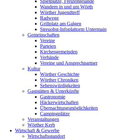
Spielplätze, Freizeitgelände
Wandern in und um Wörth
Wörther Jugendtreff
Radwege
Grillplatz am Galgen
Streuobst-Infoplattorm Untermain
Gemeinschaften
Vereine
Parteien
Kirchengemeinden
Verbände
Vereine und Ansprechpartner
Kultur
Wörther Geschichte
Wörther Chroniken
Sehenswürdigkeiten
Gaststätten & Unterkünfte
Gastronomie
Häckerwirtschaften
Übernachtungsmöglichkeiten
Campingplätze
Veranstaltungen
Wörther Kerb
Wirtschaft & Gewerbe
Wirtschaftsstandort