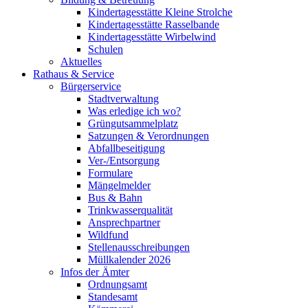
Kindertagesstätte Kleine Strolche
Kindertagesstätte Rasselbande
Kindertagesstätte Wirbelwind
Schulen
Aktuelles
Rathaus & Service
Bürgerservice
Stadtverwaltung
Was erledige ich wo?
Grüngutsammelplatz
Satzungen & Verordnungen
Abfallbeseitigung
Ver-/Entsorgung
Formulare
Mängelmelder
Bus & Bahn
Trinkwasserqualität
Ansprechpartner
Wildfund
Stellenausschreibungen
Müllkalender 2026
Infos der Ämter
Ordnungsamt
Standesamt