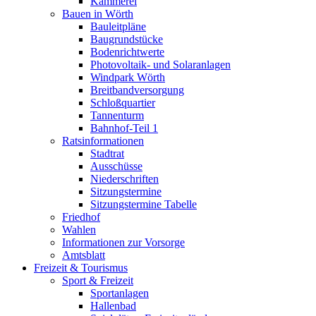
Kämmerei
Bauen in Wörth
Bauleitpläne
Baugrundstücke
Bodenrichtwerte
Photovoltaik- und Solaranlagen
Windpark Wörth
Breitbandversorgung
Schloßquartier
Tannenturm
Bahnhof-Teil 1
Ratsinformationen
Stadtrat
Ausschüsse
Niederschriften
Sitzungstermine
Sitzungstermine Tabelle
Friedhof
Wahlen
Informationen zur Vorsorge
Amtsblatt
Freizeit & Tourismus
Sport & Freizeit
Sportanlagen
Hallenbad