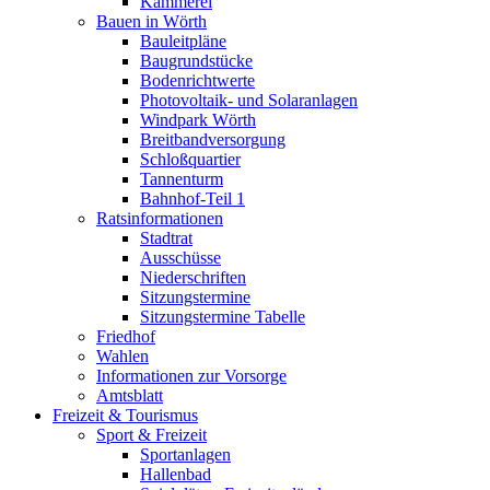
Kämmerei
Bauen in Wörth
Bauleitpläne
Baugrundstücke
Bodenrichtwerte
Photovoltaik- und Solaranlagen
Windpark Wörth
Breitbandversorgung
Schloßquartier
Tannenturm
Bahnhof-Teil 1
Ratsinformationen
Stadtrat
Ausschüsse
Niederschriften
Sitzungstermine
Sitzungstermine Tabelle
Friedhof
Wahlen
Informationen zur Vorsorge
Amtsblatt
Freizeit & Tourismus
Sport & Freizeit
Sportanlagen
Hallenbad