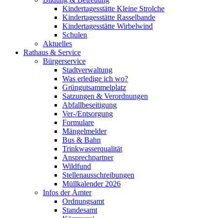
Kindertagesstätte Kleine Strolche
Kindertagesstätte Rasselbande
Kindertagesstätte Wirbelwind
Schulen
Aktuelles
Rathaus & Service
Bürgerservice
Stadtverwaltung
Was erledige ich wo?
Grüngutsammelplatz
Satzungen & Verordnungen
Abfallbeseitigung
Ver-/Entsorgung
Formulare
Mängelmelder
Bus & Bahn
Trinkwasserqualität
Ansprechpartner
Wildfund
Stellenausschreibungen
Müllkalender 2026
Infos der Ämter
Ordnungsamt
Standesamt