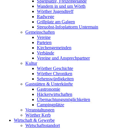
Spielplätze, Freizeitgelände
Wandern in und um Wörth
Wörther Jugendtreff
Radwege
Grillplatz am Galgen
Streuobst-Infoplattorm Untermain
Gemeinschaften
Vereine
Parteien
Kirchengemeinden
Verbände
Vereine und Ansprechpartner
Kultur
Wörther Geschichte
Wörther Chroniken
Sehenswürdigkeiten
Gaststätten & Unterkünfte
Gastronomie
Häckerwirtschaften
Übernachtungsmöglichkeiten
Campingplätze
Veranstaltungen
Wörther Kerb
Wirtschaft & Gewerbe
Wirtschaftsstandort