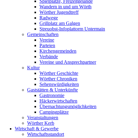
Spielplätze, Freizeitgelände
Wandern in und um Wörth
Wörther Jugendtreff
Radwege
Grillplatz am Galgen
Streuobst-Infoplattorm Untermain
Gemeinschaften
Vereine
Parteien
Kirchengemeinden
Verbände
Vereine und Ansprechpartner
Kultur
Wörther Geschichte
Wörther Chroniken
Sehenswürdigkeiten
Gaststätten & Unterkünfte
Gastronomie
Häckerwirtschaften
Übernachtungsmöglichkeiten
Campingplätze
Veranstaltungen
Wörther Kerb
Wirtschaft & Gewerbe
Wirtschaftsstandort