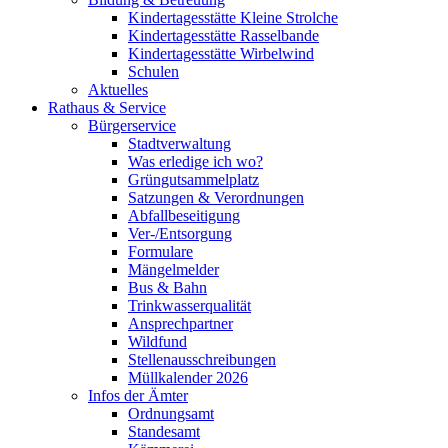
Kindertagesstätte Kleine Strolche
Kindertagesstätte Rasselbande
Kindertagesstätte Wirbelwind
Schulen
Aktuelles
Rathaus & Service
Bürgerservice
Stadtverwaltung
Was erledige ich wo?
Grüngutsammelplatz
Satzungen & Verordnungen
Abfallbeseitigung
Ver-/Entsorgung
Formulare
Mängelmelder
Bus & Bahn
Trinkwasserqualität
Ansprechpartner
Wildfund
Stellenausschreibungen
Müllkalender 2026
Infos der Ämter
Ordnungsamt
Standesamt