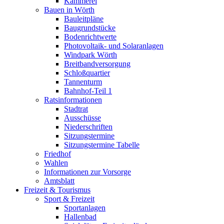
Kämmerei
Bauen in Wörth
Bauleitpläne
Baugrundstücke
Bodenrichtwerte
Photovoltaik- und Solaranlagen
Windpark Wörth
Breitbandversorgung
Schloßquartier
Tannenturm
Bahnhof-Teil 1
Ratsinformationen
Stadtrat
Ausschüsse
Niederschriften
Sitzungstermine
Sitzungstermine Tabelle
Friedhof
Wahlen
Informationen zur Vorsorge
Amtsblatt
Freizeit & Tourismus
Sport & Freizeit
Sportanlagen
Hallenbad