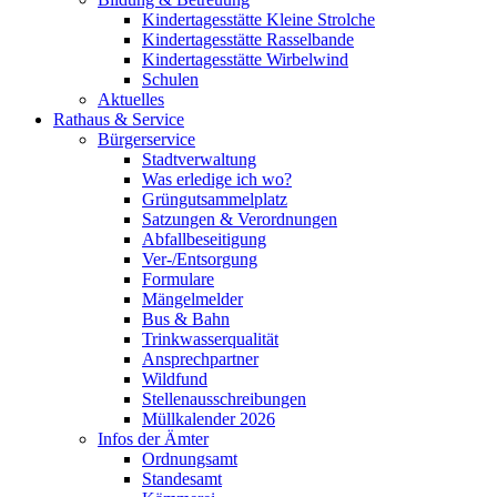
Kindertagesstätte Kleine Strolche
Kindertagesstätte Rasselbande
Kindertagesstätte Wirbelwind
Schulen
Aktuelles
Rathaus & Service
Bürgerservice
Stadtverwaltung
Was erledige ich wo?
Grüngutsammelplatz
Satzungen & Verordnungen
Abfallbeseitigung
Ver-/Entsorgung
Formulare
Mängelmelder
Bus & Bahn
Trinkwasserqualität
Ansprechpartner
Wildfund
Stellenausschreibungen
Müllkalender 2026
Infos der Ämter
Ordnungsamt
Standesamt