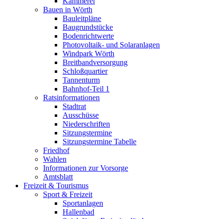
Kämmerei
Bauen in Wörth
Bauleitpläne
Baugrundstücke
Bodenrichtwerte
Photovoltaik- und Solaranlagen
Windpark Wörth
Breitbandversorgung
Schloßquartier
Tannenturm
Bahnhof-Teil 1
Ratsinformationen
Stadtrat
Ausschüsse
Niederschriften
Sitzungstermine
Sitzungstermine Tabelle
Friedhof
Wahlen
Informationen zur Vorsorge
Amtsblatt
Freizeit & Tourismus
Sport & Freizeit
Sportanlagen
Hallenbad