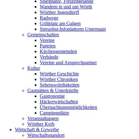
Spielplätze, Freizeitgelände
Wandern in und um Wörth
Wörther Jugendtreff
Radwege
Grillplatz am Galgen
Streuobst-Infoplattorm Untermain
Gemeinschaften
Vereine
Parteien
Kirchengemeinden
Verbände
Vereine und Ansprechpartner
Kultur
Wörther Geschichte
Wörther Chroniken
Sehenswürdigkeiten
Gaststätten & Unterkünfte
Gastronomie
Häckerwirtschaften
Übernachtungsmöglichkeiten
Campingplätze
Veranstaltungen
Wörther Kerb
Wirtschaft & Gewerbe
Wirtschaftsstandort