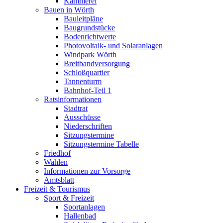
Kämmerei
Bauen in Wörth
Bauleitpläne
Baugrundstücke
Bodenrichtwerte
Photovoltaik- und Solaranlagen
Windpark Wörth
Breitbandversorgung
Schloßquartier
Tannenturm
Bahnhof-Teil 1
Ratsinformationen
Stadtrat
Ausschüsse
Niederschriften
Sitzungstermine
Sitzungstermine Tabelle
Friedhof
Wahlen
Informationen zur Vorsorge
Amtsblatt
Freizeit & Tourismus
Sport & Freizeit
Sportanlagen
Hallenbad