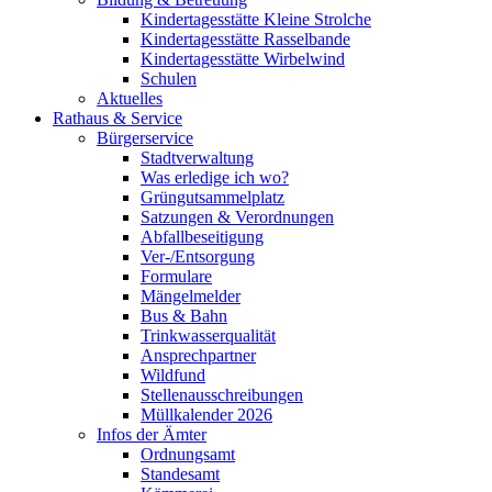
Kindertagesstätte Kleine Strolche
Kindertagesstätte Rasselbande
Kindertagesstätte Wirbelwind
Schulen
Aktuelles
Rathaus & Service
Bürgerservice
Stadtverwaltung
Was erledige ich wo?
Grüngutsammelplatz
Satzungen & Verordnungen
Abfallbeseitigung
Ver-/Entsorgung
Formulare
Mängelmelder
Bus & Bahn
Trinkwasserqualität
Ansprechpartner
Wildfund
Stellenausschreibungen
Müllkalender 2026
Infos der Ämter
Ordnungsamt
Standesamt