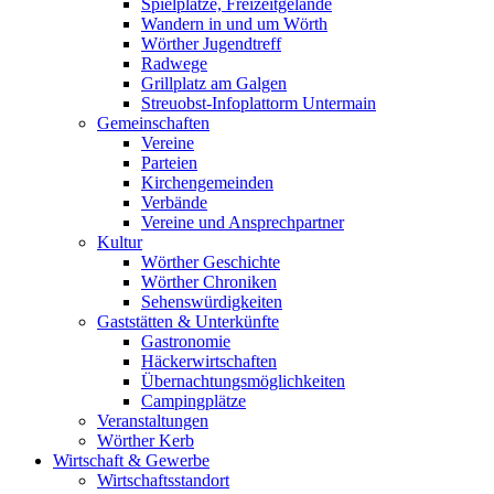
Spielplätze, Freizeitgelände
Wandern in und um Wörth
Wörther Jugendtreff
Radwege
Grillplatz am Galgen
Streuobst-Infoplattorm Untermain
Gemeinschaften
Vereine
Parteien
Kirchengemeinden
Verbände
Vereine und Ansprechpartner
Kultur
Wörther Geschichte
Wörther Chroniken
Sehenswürdigkeiten
Gaststätten & Unterkünfte
Gastronomie
Häckerwirtschaften
Übernachtungsmöglichkeiten
Campingplätze
Veranstaltungen
Wörther Kerb
Wirtschaft & Gewerbe
Wirtschaftsstandort