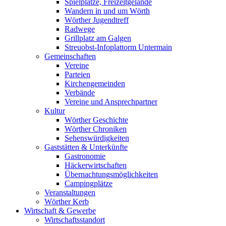
Spielplätze, Freizeitgelände
Wandern in und um Wörth
Wörther Jugendtreff
Radwege
Grillplatz am Galgen
Streuobst-Infoplattorm Untermain
Gemeinschaften
Vereine
Parteien
Kirchengemeinden
Verbände
Vereine und Ansprechpartner
Kultur
Wörther Geschichte
Wörther Chroniken
Sehenswürdigkeiten
Gaststätten & Unterkünfte
Gastronomie
Häckerwirtschaften
Übernachtungsmöglichkeiten
Campingplätze
Veranstaltungen
Wörther Kerb
Wirtschaft & Gewerbe
Wirtschaftsstandort