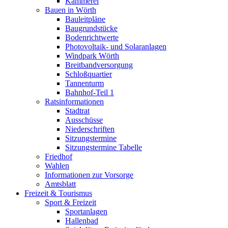
Kämmerei
Bauen in Wörth
Bauleitpläne
Baugrundstücke
Bodenrichtwerte
Photovoltaik- und Solaranlagen
Windpark Wörth
Breitbandversorgung
Schloßquartier
Tannenturm
Bahnhof-Teil 1
Ratsinformationen
Stadtrat
Ausschüsse
Niederschriften
Sitzungstermine
Sitzungstermine Tabelle
Friedhof
Wahlen
Informationen zur Vorsorge
Amtsblatt
Freizeit & Tourismus
Sport & Freizeit
Sportanlagen
Hallenbad