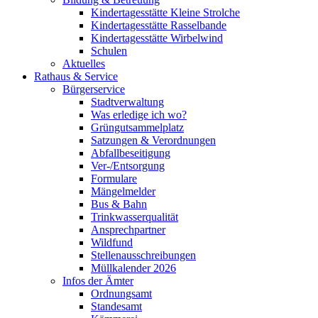
Kindertagesstätte Kleine Strolche
Kindertagesstätte Rasselbande
Kindertagesstätte Wirbelwind
Schulen
Aktuelles
Rathaus & Service
Bürgerservice
Stadtverwaltung
Was erledige ich wo?
Grüngutsammelplatz
Satzungen & Verordnungen
Abfallbeseitigung
Ver-/Entsorgung
Formulare
Mängelmelder
Bus & Bahn
Trinkwasserqualität
Ansprechpartner
Wildfund
Stellenausschreibungen
Müllkalender 2026
Infos der Ämter
Ordnungsamt
Standesamt