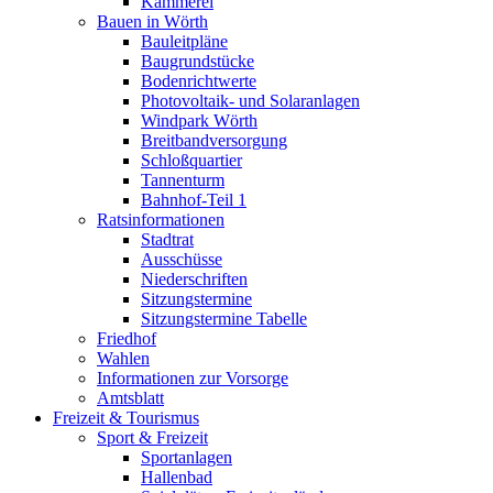
Kämmerei
Bauen in Wörth
Bauleitpläne
Baugrundstücke
Bodenrichtwerte
Photovoltaik- und Solaranlagen
Windpark Wörth
Breitbandversorgung
Schloßquartier
Tannenturm
Bahnhof-Teil 1
Ratsinformationen
Stadtrat
Ausschüsse
Niederschriften
Sitzungstermine
Sitzungstermine Tabelle
Friedhof
Wahlen
Informationen zur Vorsorge
Amtsblatt
Freizeit & Tourismus
Sport & Freizeit
Sportanlagen
Hallenbad