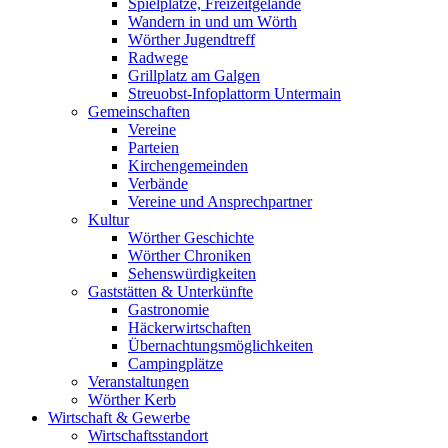
Spielplätze, Freizeitgelände
Wandern in und um Wörth
Wörther Jugendtreff
Radwege
Grillplatz am Galgen
Streuobst-Infoplattorm Untermain
Gemeinschaften
Vereine
Parteien
Kirchengemeinden
Verbände
Vereine und Ansprechpartner
Kultur
Wörther Geschichte
Wörther Chroniken
Sehenswürdigkeiten
Gaststätten & Unterkünfte
Gastronomie
Häckerwirtschaften
Übernachtungsmöglichkeiten
Campingplätze
Veranstaltungen
Wörther Kerb
Wirtschaft & Gewerbe
Wirtschaftsstandort