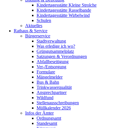
Kindertagesstätte Kleine Strolche
Kindertagesstätte Rasselbande
Kindertagesstätte Wirbelwind
Schulen
Aktuelles
Rathaus & Service
Bürgerservice
Stadtverwaltung
Was erledige ich wo?
Grüngutsammelplatz
Satzungen & Verordnungen
Abfallbeseitigung
Ver-/Entsorgung
Formulare
Mängelmelder
Bus & Bahn
Trinkwasserqualität
Ansprechpartner
Wildfund
Stellenausschreibungen
Müllkalender 2026
Infos der Ämter
Ordnungsamt
Standesamt