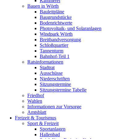
Kämmerei
Bauen in Wörth
Bauleitpläne
Baugrundstücke
Bodenrichtwerte
Photovoltaik- und Solaranlagen
Windpark Wörth
Breitbandversorgung
Schloßquartier
Tannenturm
Bahnhof-Teil 1
Ratsinformationen
Stadtrat
Ausschüsse
Niederschriften
Sitzungstermine
Sitzungstermine Tabelle
Friedhof
Wahlen
Informationen zur Vorsorge
Amtsblatt
Freizeit & Tourismus
Sport & Freizeit
Sportanlagen
Hallenbad