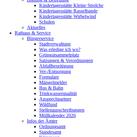
Kindertagesstätte Kleine Strolche
Kindertagesstätte Rasselbande
Kindertagesstätte Wirbelwind
Schulen
Aktuelles
Rathaus & Service
Bürgerservice
Stadtverwaltung
Was erledige ich wo?
Grüngutsammelplatz
Satzungen & Verordnungen
Abfallbeseitigung
Ver-/Entsorgung
Formulare
Mängelmelder
Bus & Bahn
Trinkwasserqualität
Ansprechpartner
Wildfund
Stellenausschreibungen
Müllkalender 2026
Infos der Ämter
Ordnungsamt
Standesamt