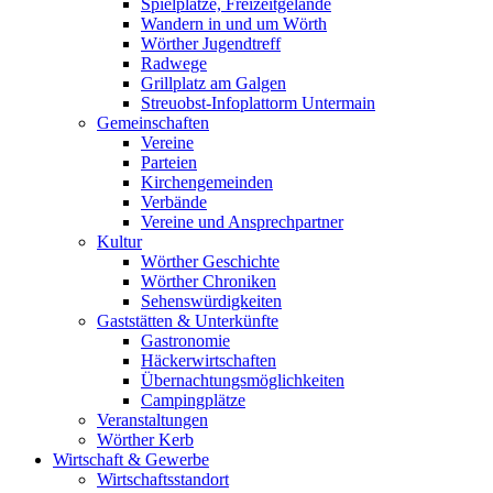
Spielplätze, Freizeitgelände
Wandern in und um Wörth
Wörther Jugendtreff
Radwege
Grillplatz am Galgen
Streuobst-Infoplattorm Untermain
Gemeinschaften
Vereine
Parteien
Kirchengemeinden
Verbände
Vereine und Ansprechpartner
Kultur
Wörther Geschichte
Wörther Chroniken
Sehenswürdigkeiten
Gaststätten & Unterkünfte
Gastronomie
Häckerwirtschaften
Übernachtungsmöglichkeiten
Campingplätze
Veranstaltungen
Wörther Kerb
Wirtschaft & Gewerbe
Wirtschaftsstandort