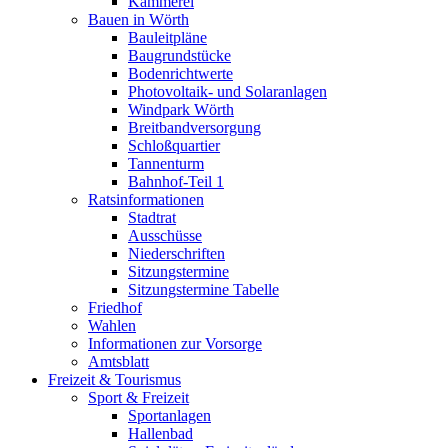
Kämmerei
Bauen in Wörth
Bauleitpläne
Baugrundstücke
Bodenrichtwerte
Photovoltaik- und Solaranlagen
Windpark Wörth
Breitbandversorgung
Schloßquartier
Tannenturm
Bahnhof-Teil 1
Ratsinformationen
Stadtrat
Ausschüsse
Niederschriften
Sitzungstermine
Sitzungstermine Tabelle
Friedhof
Wahlen
Informationen zur Vorsorge
Amtsblatt
Freizeit & Tourismus
Sport & Freizeit
Sportanlagen
Hallenbad