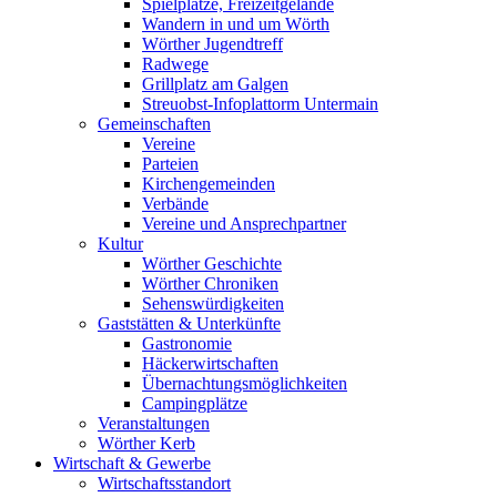
Spielplätze, Freizeitgelände
Wandern in und um Wörth
Wörther Jugendtreff
Radwege
Grillplatz am Galgen
Streuobst-Infoplattorm Untermain
Gemeinschaften
Vereine
Parteien
Kirchengemeinden
Verbände
Vereine und Ansprechpartner
Kultur
Wörther Geschichte
Wörther Chroniken
Sehenswürdigkeiten
Gaststätten & Unterkünfte
Gastronomie
Häckerwirtschaften
Übernachtungsmöglichkeiten
Campingplätze
Veranstaltungen
Wörther Kerb
Wirtschaft & Gewerbe
Wirtschaftsstandort