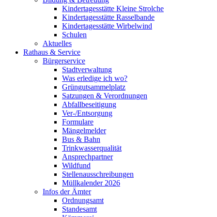
Kindertagesstätte Kleine Strolche
Kindertagesstätte Rasselbande
Kindertagesstätte Wirbelwind
Schulen
Aktuelles
Rathaus & Service
Bürgerservice
Stadtverwaltung
Was erledige ich wo?
Grüngutsammelplatz
Satzungen & Verordnungen
Abfallbeseitigung
Ver-/Entsorgung
Formulare
Mängelmelder
Bus & Bahn
Trinkwasserqualität
Ansprechpartner
Wildfund
Stellenausschreibungen
Müllkalender 2026
Infos der Ämter
Ordnungsamt
Standesamt