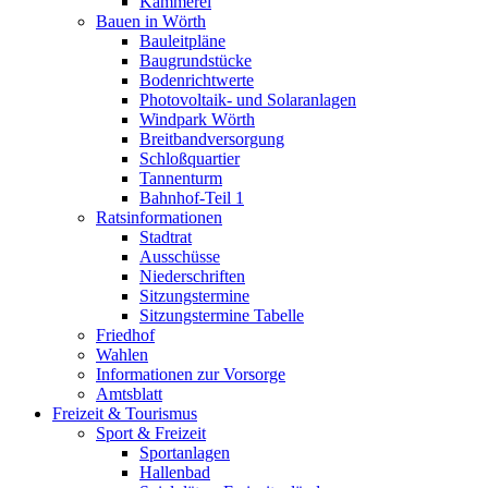
Kämmerei
Bauen in Wörth
Bauleitpläne
Baugrundstücke
Bodenrichtwerte
Photovoltaik- und Solaranlagen
Windpark Wörth
Breitbandversorgung
Schloßquartier
Tannenturm
Bahnhof-Teil 1
Ratsinformationen
Stadtrat
Ausschüsse
Niederschriften
Sitzungstermine
Sitzungstermine Tabelle
Friedhof
Wahlen
Informationen zur Vorsorge
Amtsblatt
Freizeit & Tourismus
Sport & Freizeit
Sportanlagen
Hallenbad