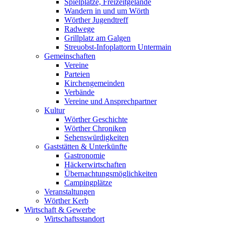
Spielplätze, Freizeitgelände
Wandern in und um Wörth
Wörther Jugendtreff
Radwege
Grillplatz am Galgen
Streuobst-Infoplattorm Untermain
Gemeinschaften
Vereine
Parteien
Kirchengemeinden
Verbände
Vereine und Ansprechpartner
Kultur
Wörther Geschichte
Wörther Chroniken
Sehenswürdigkeiten
Gaststätten & Unterkünfte
Gastronomie
Häckerwirtschaften
Übernachtungsmöglichkeiten
Campingplätze
Veranstaltungen
Wörther Kerb
Wirtschaft & Gewerbe
Wirtschaftsstandort