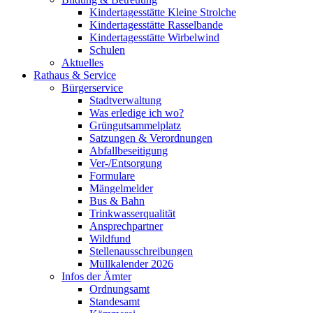
Kindertagesstätte Kleine Strolche
Kindertagesstätte Rasselbande
Kindertagesstätte Wirbelwind
Schulen
Aktuelles
Rathaus & Service
Bürgerservice
Stadtverwaltung
Was erledige ich wo?
Grüngutsammelplatz
Satzungen & Verordnungen
Abfallbeseitigung
Ver-/Entsorgung
Formulare
Mängelmelder
Bus & Bahn
Trinkwasserqualität
Ansprechpartner
Wildfund
Stellenausschreibungen
Müllkalender 2026
Infos der Ämter
Ordnungsamt
Standesamt