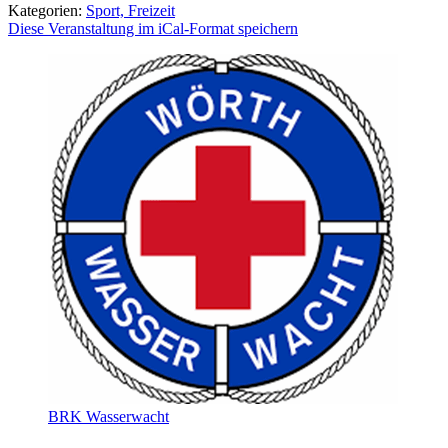
Kategorien:
Sport, Freizeit
Diese Veranstaltung im iCal-Format speichern
BRK Wasserwacht