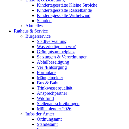
Kindertagesstätte Kleine Strolche
Kindertagesstätte Rasselbande
Kindertagesstätte Wirbelwind
Schulen
Aktuelles
Rathaus & Service
Bürgerservice
Stadtverwaltung
Was erledige ich wo?
Grüngutsammelplatz
Satzungen & Verordnungen
Abfallbeseitigung
Ver-/Entsorgung
Formulare
Mängelmelder
Bus & Bahn
Trinkwasserqualität
Ansprechpartner
Wildfund
Stellenausschreibungen
Müllkalender 2026
Infos der Ämter
Ordnungsamt
Standesamt