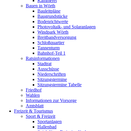
Kämmerei
Bauen in Wörth
Bauleitpläne
Baugrundstücke
Bodenrichtwerte
Photovoltaik- und Solaranlagen
Windpark Wörth
Breitbandversorgung
Schloßquartier
Tannenturm
Bahnhof-Teil 1
Ratsinformationen
Stadtrat
Ausschüsse
Niederschriften
Sitzungstermine
Sitzungstermine Tabelle
Friedhof
Wahlen
Informationen zur Vorsorge
Amtsblatt
Freizeit & Tourismus
Sport & Freizeit
Sportanlagen
Hallenbad