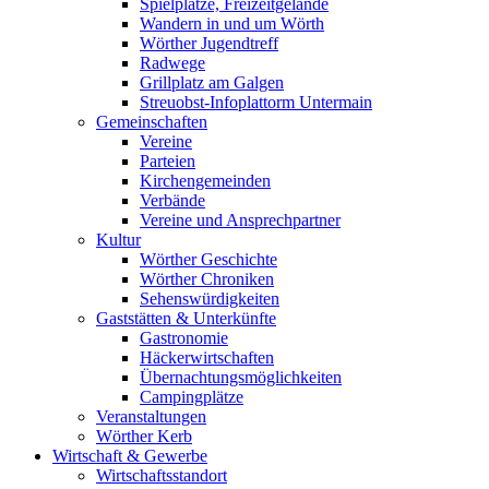
Spielplätze, Freizeitgelände
Wandern in und um Wörth
Wörther Jugendtreff
Radwege
Grillplatz am Galgen
Streuobst-Infoplattorm Untermain
Gemeinschaften
Vereine
Parteien
Kirchengemeinden
Verbände
Vereine und Ansprechpartner
Kultur
Wörther Geschichte
Wörther Chroniken
Sehenswürdigkeiten
Gaststätten & Unterkünfte
Gastronomie
Häckerwirtschaften
Übernachtungsmöglichkeiten
Campingplätze
Veranstaltungen
Wörther Kerb
Wirtschaft & Gewerbe
Wirtschaftsstandort