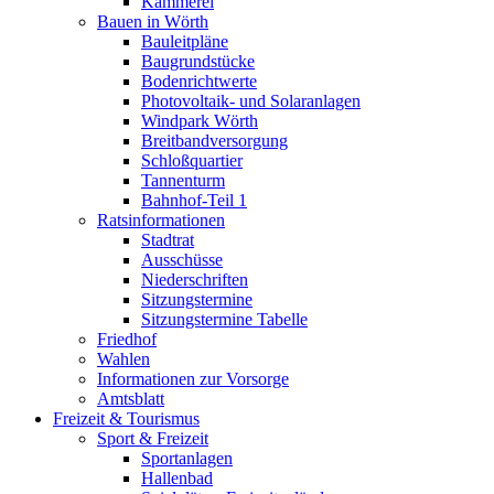
Kämmerei
Bauen in Wörth
Bauleitpläne
Baugrundstücke
Bodenrichtwerte
Photovoltaik- und Solaranlagen
Windpark Wörth
Breitbandversorgung
Schloßquartier
Tannenturm
Bahnhof-Teil 1
Ratsinformationen
Stadtrat
Ausschüsse
Niederschriften
Sitzungstermine
Sitzungstermine Tabelle
Friedhof
Wahlen
Informationen zur Vorsorge
Amtsblatt
Freizeit & Tourismus
Sport & Freizeit
Sportanlagen
Hallenbad