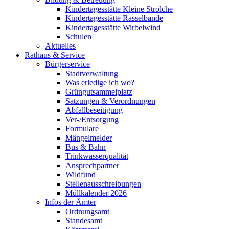
Kindertagesstätte Kleine Strolche
Kindertagesstätte Rasselbande
Kindertagesstätte Wirbelwind
Schulen
Aktuelles
Rathaus & Service
Bürgerservice
Stadtverwaltung
Was erledige ich wo?
Grüngutsammelplatz
Satzungen & Verordnungen
Abfallbeseitigung
Ver-/Entsorgung
Formulare
Mängelmelder
Bus & Bahn
Trinkwasserqualität
Ansprechpartner
Wildfund
Stellenausschreibungen
Müllkalender 2026
Infos der Ämter
Ordnungsamt
Standesamt