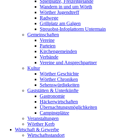
Spielplätze, Freizeitgelände
Wandern in und um Wörth
Wörther Jugendtreff
Radwege
Grillplatz am Galgen
Streuobst-Infoplattorm Untermain
Gemeinschaften
Vereine
Parteien
Kirchengemeinden
Verbände
Vereine und Ansprechpartner
Kultur
Wörther Geschichte
Wörther Chroniken
Sehenswürdigkeiten
Gaststätten & Unterkünfte
Gastronomie
Häckerwirtschaften
Übernachtungsmöglichkeiten
Campingplätze
Veranstaltungen
Wörther Kerb
Wirtschaft & Gewerbe
Wirtschaftsstandort