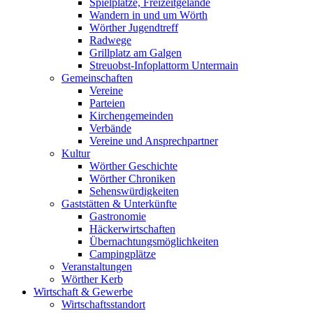
Spielplätze, Freizeitgelände
Wandern in und um Wörth
Wörther Jugendtreff
Radwege
Grillplatz am Galgen
Streuobst-Infoplattorm Untermain
Gemeinschaften
Vereine
Parteien
Kirchengemeinden
Verbände
Vereine und Ansprechpartner
Kultur
Wörther Geschichte
Wörther Chroniken
Sehenswürdigkeiten
Gaststätten & Unterkünfte
Gastronomie
Häckerwirtschaften
Übernachtungsmöglichkeiten
Campingplätze
Veranstaltungen
Wörther Kerb
Wirtschaft & Gewerbe
Wirtschaftsstandort