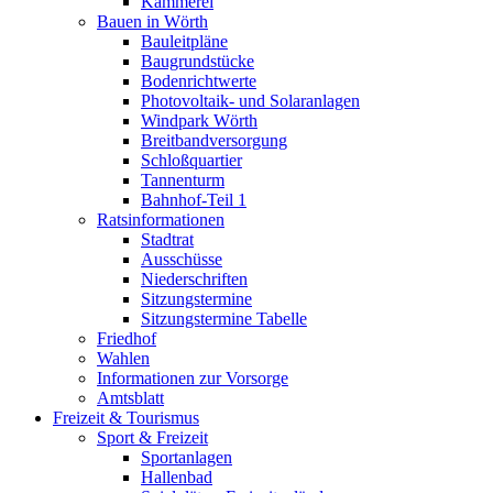
Kämmerei
Bauen in Wörth
Bauleitpläne
Baugrundstücke
Bodenrichtwerte
Photovoltaik- und Solaranlagen
Windpark Wörth
Breitbandversorgung
Schloßquartier
Tannenturm
Bahnhof-Teil 1
Ratsinformationen
Stadtrat
Ausschüsse
Niederschriften
Sitzungstermine
Sitzungstermine Tabelle
Friedhof
Wahlen
Informationen zur Vorsorge
Amtsblatt
Freizeit & Tourismus
Sport & Freizeit
Sportanlagen
Hallenbad