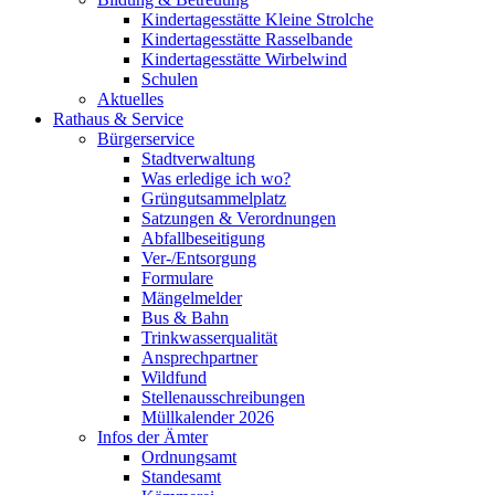
Kindertagesstätte Kleine Strolche
Kindertagesstätte Rasselbande
Kindertagesstätte Wirbelwind
Schulen
Aktuelles
Rathaus & Service
Bürgerservice
Stadtverwaltung
Was erledige ich wo?
Grüngutsammelplatz
Satzungen & Verordnungen
Abfallbeseitigung
Ver-/Entsorgung
Formulare
Mängelmelder
Bus & Bahn
Trinkwasserqualität
Ansprechpartner
Wildfund
Stellenausschreibungen
Müllkalender 2026
Infos der Ämter
Ordnungsamt
Standesamt