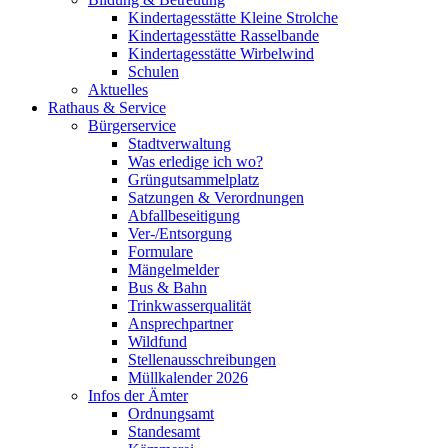
Kindertagesstätte Kleine Strolche
Kindertagesstätte Rasselbande
Kindertagesstätte Wirbelwind
Schulen
Aktuelles
Rathaus & Service
Bürgerservice
Stadtverwaltung
Was erledige ich wo?
Grüngutsammelplatz
Satzungen & Verordnungen
Abfallbeseitigung
Ver-/Entsorgung
Formulare
Mängelmelder
Bus & Bahn
Trinkwasserqualität
Ansprechpartner
Wildfund
Stellenausschreibungen
Müllkalender 2026
Infos der Ämter
Ordnungsamt
Standesamt