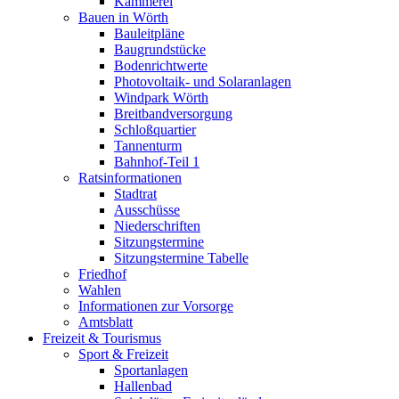
Kämmerei
Bauen in Wörth
Bauleitpläne
Baugrundstücke
Bodenrichtwerte
Photovoltaik- und Solaranlagen
Windpark Wörth
Breitbandversorgung
Schloßquartier
Tannenturm
Bahnhof-Teil 1
Ratsinformationen
Stadtrat
Ausschüsse
Niederschriften
Sitzungstermine
Sitzungstermine Tabelle
Friedhof
Wahlen
Informationen zur Vorsorge
Amtsblatt
Freizeit & Tourismus
Sport & Freizeit
Sportanlagen
Hallenbad