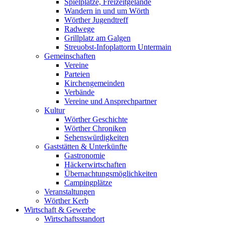
Spielplätze, Freizeitgelände
Wandern in und um Wörth
Wörther Jugendtreff
Radwege
Grillplatz am Galgen
Streuobst-Infoplattorm Untermain
Gemeinschaften
Vereine
Parteien
Kirchengemeinden
Verbände
Vereine und Ansprechpartner
Kultur
Wörther Geschichte
Wörther Chroniken
Sehenswürdigkeiten
Gaststätten & Unterkünfte
Gastronomie
Häckerwirtschaften
Übernachtungsmöglichkeiten
Campingplätze
Veranstaltungen
Wörther Kerb
Wirtschaft & Gewerbe
Wirtschaftsstandort