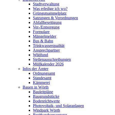
Stadtverwaltung
Was erledige ich wo?
Grüngutsammelplatz
Satzungen & Verordnungen
Abfallbeseitigung
Ver-/Entsorgung
Formulare
Mängelmelder
Bus & Bahn
Trinkwasserqualität
Ansprechpartner
Wildfund
Stellenausschreibungen
Müllkalender 2026
Infos der Ämter
Ordnungsamt
Standesamt
Kämmerei
Bauen in Wörth
Bauleitpläne
Baugrundstücke
Bodenrichtwerte
Photovoltaik- und Solaranlagen
Windpark Wörth
Breitbandversorgung