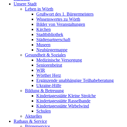
Unsere Stadt
Leben in Wörth
Grußwort des 1. Bürgermeisters
Wissenswertes zu Wörth
Bilder von Veranstaltungen
Kirchen
Stadtbibliothek
Städtepartnerschaft
Museen
Neubürgermappe
Gesundheit & Soziales
Medizinische Versorgung
Seniorenbeirat
WIR
Wörther Herz
Ergänzende unabhängige Teilhabeberatung
Ukraine-Hilfe
Bildung & Betreuung
Kindertagesstätte Kleine Strolche
Kindertagesstätte Rasselbande
Kindertagesstätte Wirbelwind
Schulen
Aktuelles
Rathaus & Service
Bürgerservice