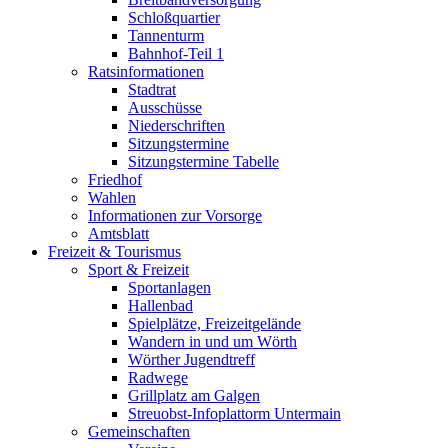
Schloßquartier
Tannenturm
Bahnhof-Teil 1
Ratsinformationen
Stadtrat
Ausschüsse
Niederschriften
Sitzungstermine
Sitzungstermine Tabelle
Friedhof
Wahlen
Informationen zur Vorsorge
Amtsblatt
Freizeit & Tourismus
Sport & Freizeit
Sportanlagen
Hallenbad
Spielplätze, Freizeitgelände
Wandern in und um Wörth
Wörther Jugendtreff
Radwege
Grillplatz am Galgen
Streuobst-Infoplattorm Untermain
Gemeinschaften