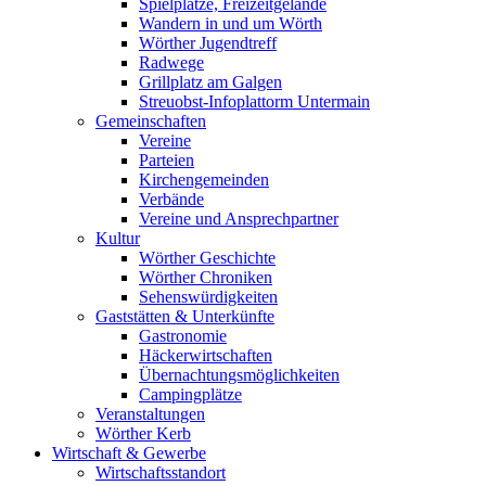
Spielplätze, Freizeitgelände
Wandern in und um Wörth
Wörther Jugendtreff
Radwege
Grillplatz am Galgen
Streuobst-Infoplattorm Untermain
Gemeinschaften
Vereine
Parteien
Kirchengemeinden
Verbände
Vereine und Ansprechpartner
Kultur
Wörther Geschichte
Wörther Chroniken
Sehenswürdigkeiten
Gaststätten & Unterkünfte
Gastronomie
Häckerwirtschaften
Übernachtungsmöglichkeiten
Campingplätze
Veranstaltungen
Wörther Kerb
Wirtschaft & Gewerbe
Wirtschaftsstandort