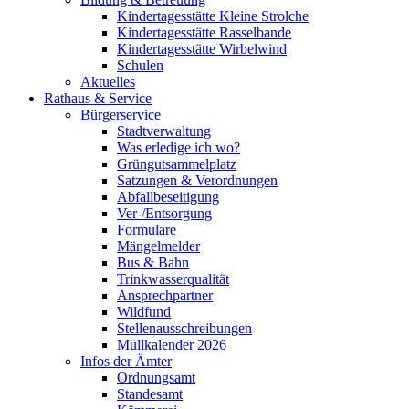
Kindertagesstätte Kleine Strolche
Kindertagesstätte Rasselbande
Kindertagesstätte Wirbelwind
Schulen
Aktuelles
Rathaus & Service
Bürgerservice
Stadtverwaltung
Was erledige ich wo?
Grüngutsammelplatz
Satzungen & Verordnungen
Abfallbeseitigung
Ver-/Entsorgung
Formulare
Mängelmelder
Bus & Bahn
Trinkwasserqualität
Ansprechpartner
Wildfund
Stellenausschreibungen
Müllkalender 2026
Infos der Ämter
Ordnungsamt
Standesamt