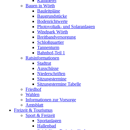
Kämmerei
Bauen in Wörth
Bauleitpläne
Baugrundstücke
Bodenrichtwerte
Photovoltaik- und Solaranlagen
Windpark Wörth
Breitbandversorgung
Schloßquartier
Tannenturm
Bahnhof-Teil 1
Ratsinformationen
Stadtrat
Ausschüsse
Niederschriften
Sitzungstermine
Sitzungstermine Tabelle
Friedhof
Wahlen
Informationen zur Vorsorge
Amtsblatt
Freizeit & Tourismus
Sport & Freizeit
Sportanlagen
Hallenbad