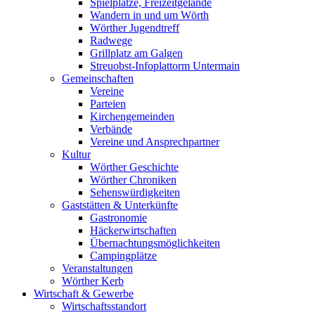
Spielplätze, Freizeitgelände
Wandern in und um Wörth
Wörther Jugendtreff
Radwege
Grillplatz am Galgen
Streuobst-Infoplattorm Untermain
Gemeinschaften
Vereine
Parteien
Kirchengemeinden
Verbände
Vereine und Ansprechpartner
Kultur
Wörther Geschichte
Wörther Chroniken
Sehenswürdigkeiten
Gaststätten & Unterkünfte
Gastronomie
Häckerwirtschaften
Übernachtungsmöglichkeiten
Campingplätze
Veranstaltungen
Wörther Kerb
Wirtschaft & Gewerbe
Wirtschaftsstandort