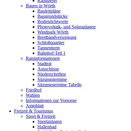
Kämmerei
Bauen in Wörth
Bauleitpläne
Baugrundstücke
Bodenrichtwerte
Photovoltaik- und Solaranlagen
Windpark Wörth
Breitbandversorgung
Schloßquartier
Tannenturm
Bahnhof-Teil 1
Ratsinformationen
Stadtrat
Ausschüsse
Niederschriften
Sitzungstermine
Sitzungstermine Tabelle
Friedhof
Wahlen
Informationen zur Vorsorge
Amtsblatt
Freizeit & Tourismus
Sport & Freizeit
Sportanlagen
Hallenbad