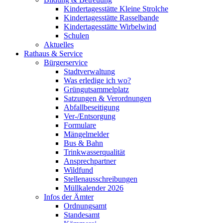
Kindertagesstätte Kleine Strolche
Kindertagesstätte Rasselbande
Kindertagesstätte Wirbelwind
Schulen
Aktuelles
Rathaus & Service
Bürgerservice
Stadtverwaltung
Was erledige ich wo?
Grüngutsammelplatz
Satzungen & Verordnungen
Abfallbeseitigung
Ver-/Entsorgung
Formulare
Mängelmelder
Bus & Bahn
Trinkwasserqualität
Ansprechpartner
Wildfund
Stellenausschreibungen
Müllkalender 2026
Infos der Ämter
Ordnungsamt
Standesamt