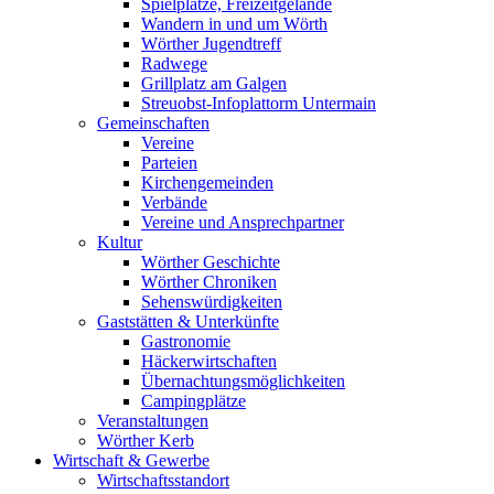
Spielplätze, Freizeitgelände
Wandern in und um Wörth
Wörther Jugendtreff
Radwege
Grillplatz am Galgen
Streuobst-Infoplattorm Untermain
Gemeinschaften
Vereine
Parteien
Kirchengemeinden
Verbände
Vereine und Ansprechpartner
Kultur
Wörther Geschichte
Wörther Chroniken
Sehenswürdigkeiten
Gaststätten & Unterkünfte
Gastronomie
Häckerwirtschaften
Übernachtungsmöglichkeiten
Campingplätze
Veranstaltungen
Wörther Kerb
Wirtschaft & Gewerbe
Wirtschaftsstandort