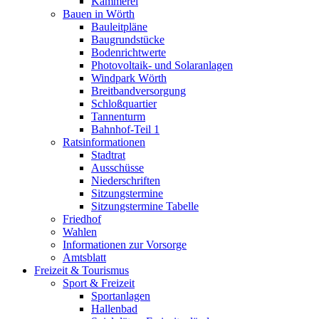
Kämmerei
Bauen in Wörth
Bauleitpläne
Baugrundstücke
Bodenrichtwerte
Photovoltaik- und Solaranlagen
Windpark Wörth
Breitbandversorgung
Schloßquartier
Tannenturm
Bahnhof-Teil 1
Ratsinformationen
Stadtrat
Ausschüsse
Niederschriften
Sitzungstermine
Sitzungstermine Tabelle
Friedhof
Wahlen
Informationen zur Vorsorge
Amtsblatt
Freizeit & Tourismus
Sport & Freizeit
Sportanlagen
Hallenbad