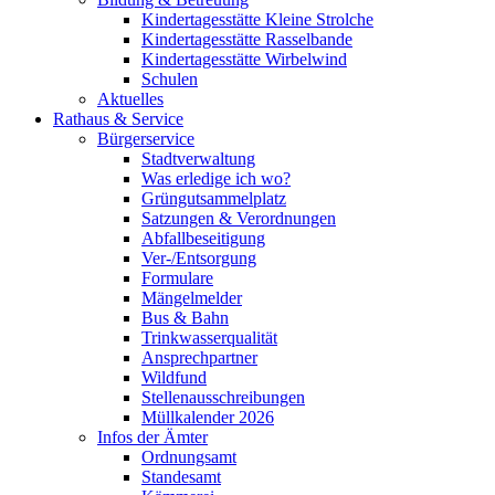
Kindertagesstätte Kleine Strolche
Kindertagesstätte Rasselbande
Kindertagesstätte Wirbelwind
Schulen
Aktuelles
Rathaus & Service
Bürgerservice
Stadtverwaltung
Was erledige ich wo?
Grüngutsammelplatz
Satzungen & Verordnungen
Abfallbeseitigung
Ver-/Entsorgung
Formulare
Mängelmelder
Bus & Bahn
Trinkwasserqualität
Ansprechpartner
Wildfund
Stellenausschreibungen
Müllkalender 2026
Infos der Ämter
Ordnungsamt
Standesamt