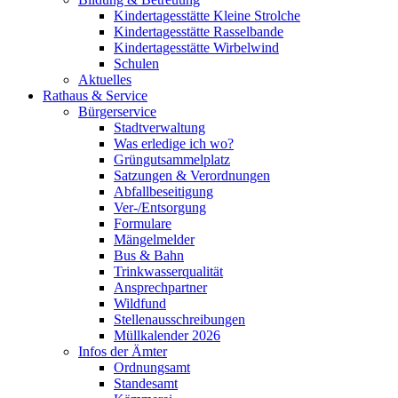
Kindertagesstätte Kleine Strolche
Kindertagesstätte Rasselbande
Kindertagesstätte Wirbelwind
Schulen
Aktuelles
Rathaus & Service
Bürgerservice
Stadtverwaltung
Was erledige ich wo?
Grüngutsammelplatz
Satzungen & Verordnungen
Abfallbeseitigung
Ver-/Entsorgung
Formulare
Mängelmelder
Bus & Bahn
Trinkwasserqualität
Ansprechpartner
Wildfund
Stellenausschreibungen
Müllkalender 2026
Infos der Ämter
Ordnungsamt
Standesamt