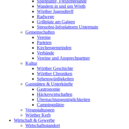
Spielplätze, Freizeitgelände
Wandern in und um Wörth
Wörther Jugendtreff
Radwege
Grillplatz am Galgen
Streuobst-Infoplattorm Untermain
Gemeinschaften
Vereine
Parteien
Kirchengemeinden
Verbände
Vereine und Ansprechpartner
Kultur
Wörther Geschichte
Wörther Chroniken
Sehenswürdigkeiten
Gaststätten & Unterkünfte
Gastronomie
Häckerwirtschaften
Übernachtungsmöglichkeiten
Campingplätze
Veranstaltungen
Wörther Kerb
Wirtschaft & Gewerbe
Wirtschaftsstandort