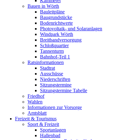
Kämmerei
Bauen in Wörth
Bauleitpläne
Baugrundstücke
Bodenrichtwerte
Photovoltaik- und Solaranlagen
Windpark Wörth
Breitbandversorgung
Schloßquartier
Tannenturm
Bahnhof-Teil 1
Ratsinformationen
Stadtrat
Ausschüsse
Niederschriften
Sitzungstermine
Sitzungstermine Tabelle
Friedhof
Wahlen
Informationen zur Vorsorge
Amtsblatt
Freizeit & Tourismus
Sport & Freizeit
Sportanlagen
Hallenbad