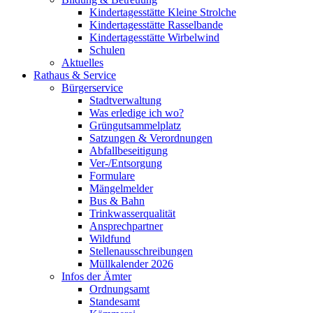
Kindertagesstätte Kleine Strolche
Kindertagesstätte Rasselbande
Kindertagesstätte Wirbelwind
Schulen
Aktuelles
Rathaus & Service
Bürgerservice
Stadtverwaltung
Was erledige ich wo?
Grüngutsammelplatz
Satzungen & Verordnungen
Abfallbeseitigung
Ver-/Entsorgung
Formulare
Mängelmelder
Bus & Bahn
Trinkwasserqualität
Ansprechpartner
Wildfund
Stellenausschreibungen
Müllkalender 2026
Infos der Ämter
Ordnungsamt
Standesamt