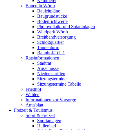
Kämmerei
Bauen in Wörth
Bauleitpläne
Baugrundstücke
Bodenrichtwerte
Photovoltaik- und Solaranlagen
Windpark Wörth
Breitbandversorgung
Schloßquartier
Tannenturm
Bahnhof-Teil 1
Ratsinformationen
Stadtrat
Ausschüsse
Niederschriften
Sitzungstermine
Sitzungstermine Tabelle
Friedhof
Wahlen
Informationen zur Vorsorge
Amtsblatt
Freizeit & Tourismus
Sport & Freizeit
Sportanlagen
Hallenbad