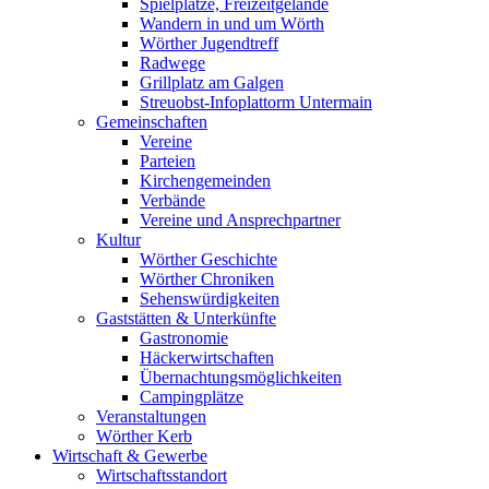
Spielplätze, Freizeitgelände
Wandern in und um Wörth
Wörther Jugendtreff
Radwege
Grillplatz am Galgen
Streuobst-Infoplattorm Untermain
Gemeinschaften
Vereine
Parteien
Kirchengemeinden
Verbände
Vereine und Ansprechpartner
Kultur
Wörther Geschichte
Wörther Chroniken
Sehenswürdigkeiten
Gaststätten & Unterkünfte
Gastronomie
Häckerwirtschaften
Übernachtungsmöglichkeiten
Campingplätze
Veranstaltungen
Wörther Kerb
Wirtschaft & Gewerbe
Wirtschaftsstandort