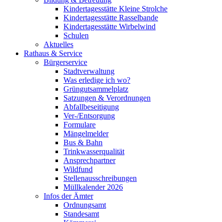
Kindertagesstätte Kleine Strolche
Kindertagesstätte Rasselbande
Kindertagesstätte Wirbelwind
Schulen
Aktuelles
Rathaus & Service
Bürgerservice
Stadtverwaltung
Was erledige ich wo?
Grüngutsammelplatz
Satzungen & Verordnungen
Abfallbeseitigung
Ver-/Entsorgung
Formulare
Mängelmelder
Bus & Bahn
Trinkwasserqualität
Ansprechpartner
Wildfund
Stellenausschreibungen
Müllkalender 2026
Infos der Ämter
Ordnungsamt
Standesamt