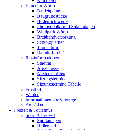
Kämmerei
Bauen in Wörth
Bauleitpläne
Baugrundstücke
Bodenrichtwerte
Photovoltaik- und Solaranlagen
Windpark Wörth
Breitbandversorgung
Schloßquartier
Tannenturm
Bahnhof-Teil 1
Ratsinformationen
Stadtrat
Ausschüsse
Niederschriften
Sitzungstermine
Sitzungstermine Tabelle
Friedhof
Wahlen
Informationen zur Vorsorge
Amtsblatt
Freizeit & Tourismus
Sport & Freizeit
Sportanlagen
Hallenbad