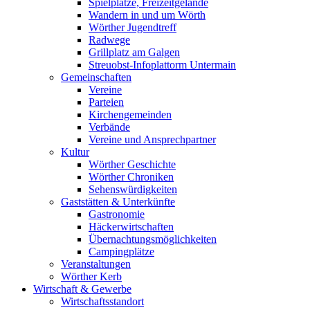
Spielplätze, Freizeitgelände
Wandern in und um Wörth
Wörther Jugendtreff
Radwege
Grillplatz am Galgen
Streuobst-Infoplattorm Untermain
Gemeinschaften
Vereine
Parteien
Kirchengemeinden
Verbände
Vereine und Ansprechpartner
Kultur
Wörther Geschichte
Wörther Chroniken
Sehenswürdigkeiten
Gaststätten & Unterkünfte
Gastronomie
Häckerwirtschaften
Übernachtungsmöglichkeiten
Campingplätze
Veranstaltungen
Wörther Kerb
Wirtschaft & Gewerbe
Wirtschaftsstandort