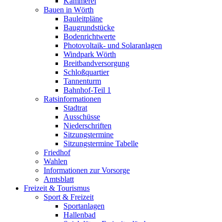
Kämmerei
Bauen in Wörth
Bauleitpläne
Baugrundstücke
Bodenrichtwerte
Photovoltaik- und Solaranlagen
Windpark Wörth
Breitbandversorgung
Schloßquartier
Tannenturm
Bahnhof-Teil 1
Ratsinformationen
Stadtrat
Ausschüsse
Niederschriften
Sitzungstermine
Sitzungstermine Tabelle
Friedhof
Wahlen
Informationen zur Vorsorge
Amtsblatt
Freizeit & Tourismus
Sport & Freizeit
Sportanlagen
Hallenbad