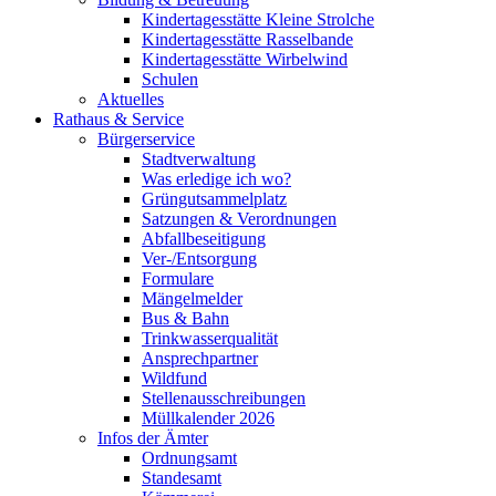
Kindertagesstätte Kleine Strolche
Kindertagesstätte Rasselbande
Kindertagesstätte Wirbelwind
Schulen
Aktuelles
Rathaus & Service
Bürgerservice
Stadtverwaltung
Was erledige ich wo?
Grüngutsammelplatz
Satzungen & Verordnungen
Abfallbeseitigung
Ver-/Entsorgung
Formulare
Mängelmelder
Bus & Bahn
Trinkwasserqualität
Ansprechpartner
Wildfund
Stellenausschreibungen
Müllkalender 2026
Infos der Ämter
Ordnungsamt
Standesamt