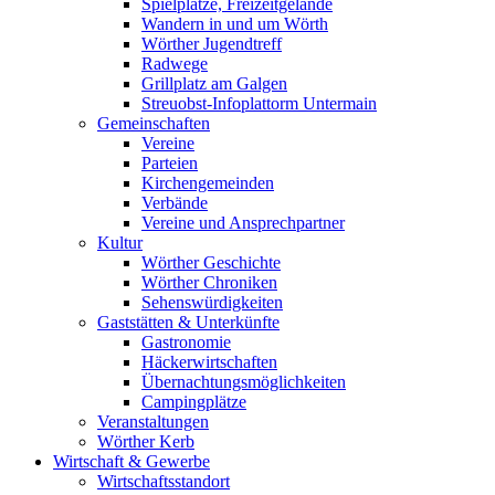
Spielplätze, Freizeitgelände
Wandern in und um Wörth
Wörther Jugendtreff
Radwege
Grillplatz am Galgen
Streuobst-Infoplattorm Untermain
Gemeinschaften
Vereine
Parteien
Kirchengemeinden
Verbände
Vereine und Ansprechpartner
Kultur
Wörther Geschichte
Wörther Chroniken
Sehenswürdigkeiten
Gaststätten & Unterkünfte
Gastronomie
Häckerwirtschaften
Übernachtungsmöglichkeiten
Campingplätze
Veranstaltungen
Wörther Kerb
Wirtschaft & Gewerbe
Wirtschaftsstandort