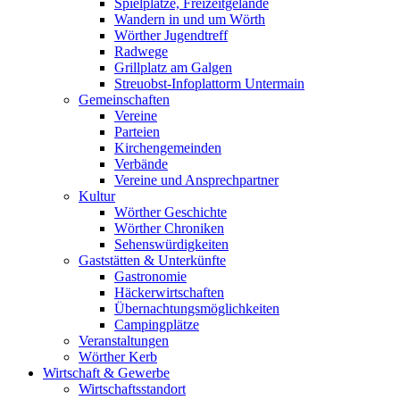
Spielplätze, Freizeitgelände
Wandern in und um Wörth
Wörther Jugendtreff
Radwege
Grillplatz am Galgen
Streuobst-Infoplattorm Untermain
Gemeinschaften
Vereine
Parteien
Kirchengemeinden
Verbände
Vereine und Ansprechpartner
Kultur
Wörther Geschichte
Wörther Chroniken
Sehenswürdigkeiten
Gaststätten & Unterkünfte
Gastronomie
Häckerwirtschaften
Übernachtungsmöglichkeiten
Campingplätze
Veranstaltungen
Wörther Kerb
Wirtschaft & Gewerbe
Wirtschaftsstandort