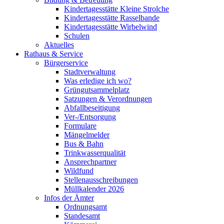
Kindertagesstätte Kleine Strolche
Kindertagesstätte Rasselbande
Kindertagesstätte Wirbelwind
Schulen
Aktuelles
Rathaus & Service
Bürgerservice
Stadtverwaltung
Was erledige ich wo?
Grüngutsammelplatz
Satzungen & Verordnungen
Abfallbeseitigung
Ver-/Entsorgung
Formulare
Mängelmelder
Bus & Bahn
Trinkwasserqualität
Ansprechpartner
Wildfund
Stellenausschreibungen
Müllkalender 2026
Infos der Ämter
Ordnungsamt
Standesamt