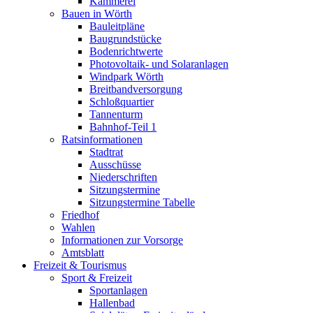
Kämmerei
Bauen in Wörth
Bauleitpläne
Baugrundstücke
Bodenrichtwerte
Photovoltaik- und Solaranlagen
Windpark Wörth
Breitbandversorgung
Schloßquartier
Tannenturm
Bahnhof-Teil 1
Ratsinformationen
Stadtrat
Ausschüsse
Niederschriften
Sitzungstermine
Sitzungstermine Tabelle
Friedhof
Wahlen
Informationen zur Vorsorge
Amtsblatt
Freizeit & Tourismus
Sport & Freizeit
Sportanlagen
Hallenbad