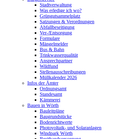
Stadtverwaltung
Was erledige ich wo?
Grüngutsammelplatz
Satzungen & Verordnungen
Abfallbeseitigung
Ver-/Entsorgung
Formulare
Mängelmelder
Bus & Bahn
Trinkwasserqualität
Ansprechpartner
Wildfund
Stellenausschreibungen
Müllkalender 2026
Infos der Ämter
Ordnungsamt
Standesamt
Kämmerei
Bauen in Wörth
Bauleitpläne
Baugrundstücke
Bodenrichtwerte
Photovoltaik- und Solaranlagen
Windpark Wörth
Breitbandversorgung