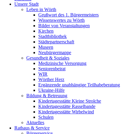
Unsere Stadt
Leben in Wörth
Grußwort des 1. Bürgermeisters
Wissenswertes zu Wörth
Bilder von Veranstaltungen
Kirchen
Stadtbibliothek
Städtepartnerschaft
Museen
Neubürgermappe
Gesundheit & Soziales
Medizinische Versorgung
Seniorenbeirat
WIR
Wörther Herz
Ergänzende unabhängige Teilhabeberatung
Ukraine-Hilfe
Bildung & Betreuung
Kindertagesstätte Kleine Strolche
Kindertagesstätte Rasselbande
Kindertagesstätte Wirbelwind
Schulen
Aktuelles
Rathaus & Service
Bürgerservice