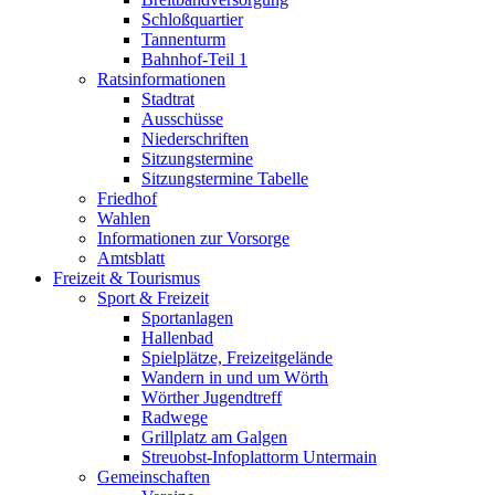
Schloßquartier
Tannenturm
Bahnhof-Teil 1
Ratsinformationen
Stadtrat
Ausschüsse
Niederschriften
Sitzungstermine
Sitzungstermine Tabelle
Friedhof
Wahlen
Informationen zur Vorsorge
Amtsblatt
Freizeit & Tourismus
Sport & Freizeit
Sportanlagen
Hallenbad
Spielplätze, Freizeitgelände
Wandern in und um Wörth
Wörther Jugendtreff
Radwege
Grillplatz am Galgen
Streuobst-Infoplattorm Untermain
Gemeinschaften