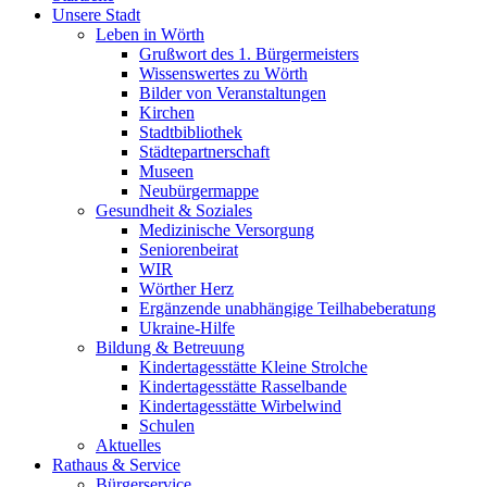
Unsere Stadt
Leben in Wörth
Grußwort des 1. Bürgermeisters
Wissenswertes zu Wörth
Bilder von Veranstaltungen
Kirchen
Stadtbibliothek
Städtepartnerschaft
Museen
Neubürgermappe
Gesundheit & Soziales
Medizinische Versorgung
Seniorenbeirat
WIR
Wörther Herz
Ergänzende unabhängige Teilhabeberatung
Ukraine-Hilfe
Bildung & Betreuung
Kindertagesstätte Kleine Strolche
Kindertagesstätte Rasselbande
Kindertagesstätte Wirbelwind
Schulen
Aktuelles
Rathaus & Service
Bürgerservice