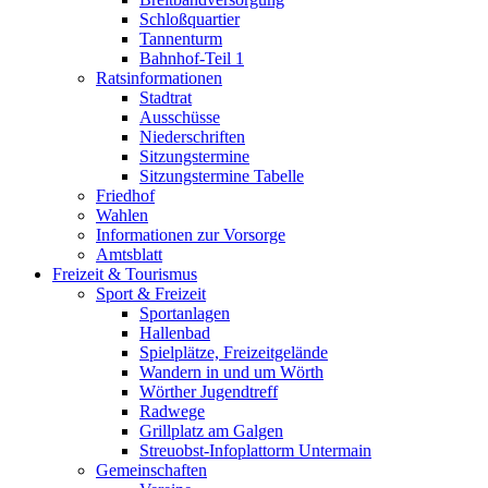
Schloßquartier
Tannenturm
Bahnhof-Teil 1
Ratsinformationen
Stadtrat
Ausschüsse
Niederschriften
Sitzungstermine
Sitzungstermine Tabelle
Friedhof
Wahlen
Informationen zur Vorsorge
Amtsblatt
Freizeit & Tourismus
Sport & Freizeit
Sportanlagen
Hallenbad
Spielplätze, Freizeitgelände
Wandern in und um Wörth
Wörther Jugendtreff
Radwege
Grillplatz am Galgen
Streuobst-Infoplattorm Untermain
Gemeinschaften