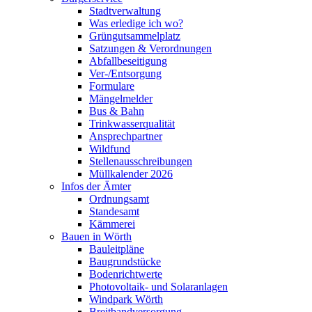
Stadtverwaltung
Was erledige ich wo?
Grüngutsammelplatz
Satzungen & Verordnungen
Abfallbeseitigung
Ver-/Entsorgung
Formulare
Mängelmelder
Bus & Bahn
Trinkwasserqualität
Ansprechpartner
Wildfund
Stellenausschreibungen
Müllkalender 2026
Infos der Ämter
Ordnungsamt
Standesamt
Kämmerei
Bauen in Wörth
Bauleitpläne
Baugrundstücke
Bodenrichtwerte
Photovoltaik- und Solaranlagen
Windpark Wörth
Breitbandversorgung