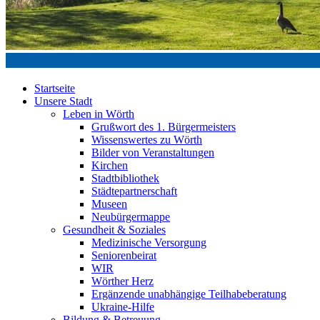
Startseite
Unsere Stadt
Leben in Wörth
Grußwort des 1. Bürgermeisters
Wissenswertes zu Wörth
Bilder von Veranstaltungen
Kirchen
Stadtbibliothek
Städtepartnerschaft
Museen
Neubürgermappe
Gesundheit & Soziales
Medizinische Versorgung
Seniorenbeirat
WIR
Wörther Herz
Ergänzende unabhängige Teilhabeberatung
Ukraine-Hilfe
Bildung & Betreuung