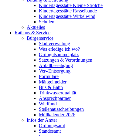
Kindertagesstätte Kleine Strolche
Kindertagesstätte Rasselbande
Kindertagesstätte Wirbelwind
Schulen
Aktuelles
Rathaus & Service
Bürgerservice
Stadtverwaltung
Was erledige ich wo?
Grüngutsammelplatz
Satzungen & Verordnungen
Abfallbeseitigung
Ver-/Entsorgung
Formulare
Mängelmelder
Bus & Bahn
Trinkwasserqualität
Ansprechpartner
Wildfund
Stellenausschreibungen
Müllkalender 2026
Infos der Ämter
Ordnungsamt
Standesamt