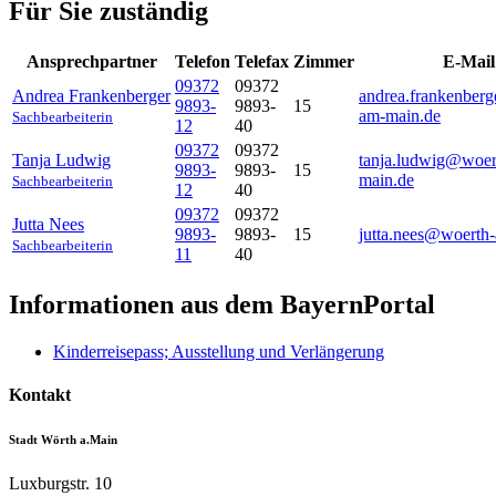
Für Sie zuständig
Ansprechpartner
Telefon
Telefax
Zimmer
E-Mail
09372
09372
Andrea
Frankenberger
andrea.frankenber
9893-
9893-
15
am-main.de
Sachbearbeiterin
12
40
09372
09372
Tanja
Ludwig
tanja.ludwig@woer
9893-
9893-
15
main.de
Sachbearbeiterin
12
40
09372
09372
Jutta
Nees
9893-
9893-
15
jutta.nees@woerth
Sachbearbeiterin
11
40
Informationen aus dem BayernPortal
Kinderreisepass; Ausstellung und Verlängerung
Kontakt
Stadt Wörth a.Main
Luxburgstr. 10