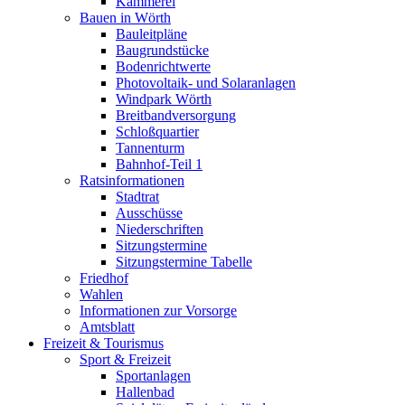
Kämmerei
Bauen in Wörth
Bauleitpläne
Baugrundstücke
Bodenrichtwerte
Photovoltaik- und Solaranlagen
Windpark Wörth
Breitbandversorgung
Schloßquartier
Tannenturm
Bahnhof-Teil 1
Ratsinformationen
Stadtrat
Ausschüsse
Niederschriften
Sitzungstermine
Sitzungstermine Tabelle
Friedhof
Wahlen
Informationen zur Vorsorge
Amtsblatt
Freizeit & Tourismus
Sport & Freizeit
Sportanlagen
Hallenbad