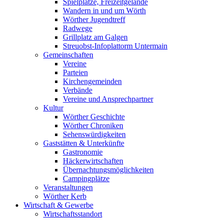
Spielplätze, Freizeitgelände
Wandern in und um Wörth
Wörther Jugendtreff
Radwege
Grillplatz am Galgen
Streuobst-Infoplattorm Untermain
Gemeinschaften
Vereine
Parteien
Kirchengemeinden
Verbände
Vereine und Ansprechpartner
Kultur
Wörther Geschichte
Wörther Chroniken
Sehenswürdigkeiten
Gaststätten & Unterkünfte
Gastronomie
Häckerwirtschaften
Übernachtungsmöglichkeiten
Campingplätze
Veranstaltungen
Wörther Kerb
Wirtschaft & Gewerbe
Wirtschaftsstandort