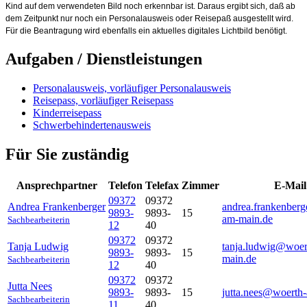
Kind auf dem verwendeten Bild noch erkennbar ist. Daraus ergibt sich, daß ab
dem Zeitpunkt nur noch ein Personalausweis oder Reisepaß ausgestellt wird.
Für die Beantragung wird ebenfalls ein aktuelles digitales Lichtbild benötigt.
Aufgaben / Dienstleistungen
Personalausweis, vorläufiger Personalausweis
Reisepass, vorläufiger Reisepass
Kinderreisepass
Schwerbehindertenausweis
Für Sie zuständig
Ansprechpartner
Telefon
Telefax
Zimmer
E-Mail
09372
09372
Andrea
Frankenberger
andrea.frankenber
9893-
9893-
15
am-main.de
Sachbearbeiterin
12
40
09372
09372
Tanja
Ludwig
tanja.ludwig@woer
9893-
9893-
15
main.de
Sachbearbeiterin
12
40
09372
09372
Jutta
Nees
9893-
9893-
15
jutta.nees@woerth
Sachbearbeiterin
11
40