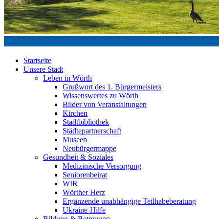
Startseite
Unsere Stadt
Leben in Wörth
Grußwort des 1. Bürgermeisters
Wissenswertes zu Wörth
Bilder von Veranstaltungen
Kirchen
Stadtbibliothek
Städtepartnerschaft
Museen
Neubürgermappe
Gesundheit & Soziales
Medizinische Versorgung
Seniorenbeirat
WIR
Wörther Herz
Ergänzende unabhängige Teilhabeberatung
Ukraine-Hilfe
Bildung & Betreuung