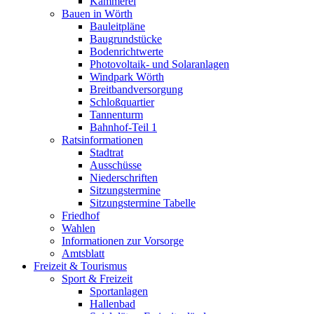
Kämmerei
Bauen in Wörth
Bauleitpläne
Baugrundstücke
Bodenrichtwerte
Photovoltaik- und Solaranlagen
Windpark Wörth
Breitbandversorgung
Schloßquartier
Tannenturm
Bahnhof-Teil 1
Ratsinformationen
Stadtrat
Ausschüsse
Niederschriften
Sitzungstermine
Sitzungstermine Tabelle
Friedhof
Wahlen
Informationen zur Vorsorge
Amtsblatt
Freizeit & Tourismus
Sport & Freizeit
Sportanlagen
Hallenbad