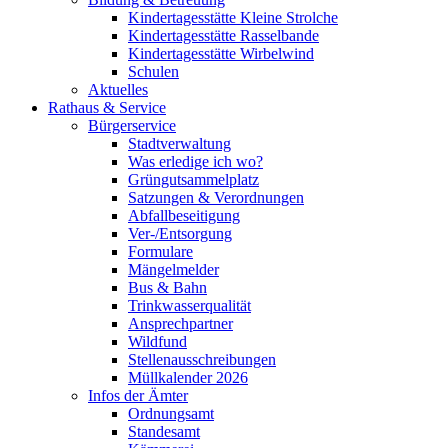
Kindertagesstätte Kleine Strolche
Kindertagesstätte Rasselbande
Kindertagesstätte Wirbelwind
Schulen
Aktuelles
Rathaus & Service
Bürgerservice
Stadtverwaltung
Was erledige ich wo?
Grüngutsammelplatz
Satzungen & Verordnungen
Abfallbeseitigung
Ver-/Entsorgung
Formulare
Mängelmelder
Bus & Bahn
Trinkwasserqualität
Ansprechpartner
Wildfund
Stellenausschreibungen
Müllkalender 2026
Infos der Ämter
Ordnungsamt
Standesamt