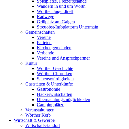
Spielplätze, Freizeitgelände
Wandern in und um Wörth
Wörther Jugendtreff
Radwege
Grillplatz am Galgen
Streuobst-Infoplattorm Untermain
Gemeinschaften
Vereine
Parteien
Kirchengemeinden
Verbände
Vereine und Ansprechpartner
Kultur
Wörther Geschichte
Wörther Chroniken
Sehenswürdigkeiten
Gaststätten & Unterkünfte
Gastronomie
Häckerwirtschaften
Übernachtungsmöglichkeiten
Campingplätze
Veranstaltungen
Wörther Kerb
Wirtschaft & Gewerbe
Wirtschaftsstandort