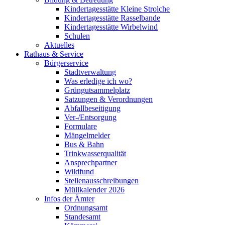
Kindertagesstätte Kleine Strolche
Kindertagesstätte Rasselbande
Kindertagesstätte Wirbelwind
Schulen
Aktuelles
Rathaus & Service
Bürgerservice
Stadtverwaltung
Was erledige ich wo?
Grüngutsammelplatz
Satzungen & Verordnungen
Abfallbeseitigung
Ver-/Entsorgung
Formulare
Mängelmelder
Bus & Bahn
Trinkwasserqualität
Ansprechpartner
Wildfund
Stellenausschreibungen
Müllkalender 2026
Infos der Ämter
Ordnungsamt
Standesamt