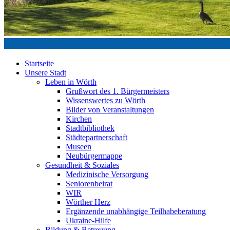
Startseite
Unsere Stadt
Leben in Wörth
Grußwort des 1. Bürgermeisters
Wissenswertes zu Wörth
Bilder von Veranstaltungen
Kirchen
Stadtbibliothek
Städtepartnerschaft
Museen
Neubürgermappe
Gesundheit & Soziales
Medizinische Versorgung
Seniorenbeirat
WIR
Wörther Herz
Ergänzende unabhängige Teilhabeberatung
Ukraine-Hilfe
Bildung & Betreuung