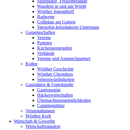
Spielplätze, Freizeitgelände
Wandern in und um Wörth
Wörther Jugendtreff
Radwege
Grillplatz am Galgen
Streuobst-Infoplattorm Untermain
Gemeinschaften
Vereine
Parteien
Kirchengemeinden
Verbände
Vereine und Ansprechpartner
Kultur
Wörther Geschichte
Wörther Chroniken
Sehenswürdigkeiten
Gaststätten & Unterkünfte
Gastronomie
Häckerwirtschaften
Übernachtungsmöglichkeiten
Campingplätze
Veranstaltungen
Wörther Kerb
Wirtschaft & Gewerbe
Wirtschaftsstandort