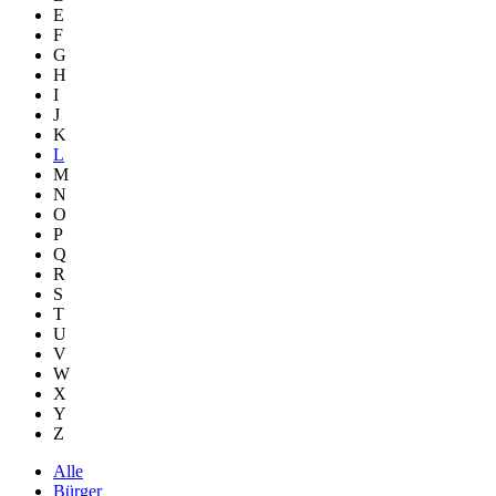
E
F
G
H
I
J
K
L
M
N
O
P
Q
R
S
T
U
V
W
X
Y
Z
Alle
Bürger