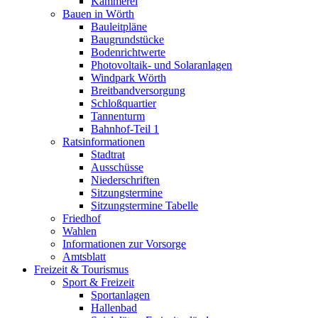
Kämmerei
Bauen in Wörth
Bauleitpläne
Baugrundstücke
Bodenrichtwerte
Photovoltaik- und Solaranlagen
Windpark Wörth
Breitbandversorgung
Schloßquartier
Tannenturm
Bahnhof-Teil 1
Ratsinformationen
Stadtrat
Ausschüsse
Niederschriften
Sitzungstermine
Sitzungstermine Tabelle
Friedhof
Wahlen
Informationen zur Vorsorge
Amtsblatt
Freizeit & Tourismus
Sport & Freizeit
Sportanlagen
Hallenbad