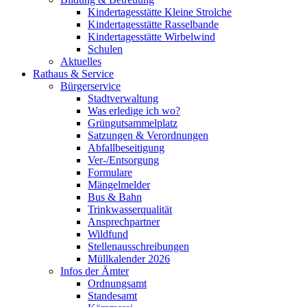
Kindertagesstätte Kleine Strolche
Kindertagesstätte Rasselbande
Kindertagesstätte Wirbelwind
Schulen
Aktuelles
Rathaus & Service
Bürgerservice
Stadtverwaltung
Was erledige ich wo?
Grüngutsammelplatz
Satzungen & Verordnungen
Abfallbeseitigung
Ver-/Entsorgung
Formulare
Mängelmelder
Bus & Bahn
Trinkwasserqualität
Ansprechpartner
Wildfund
Stellenausschreibungen
Müllkalender 2026
Infos der Ämter
Ordnungsamt
Standesamt