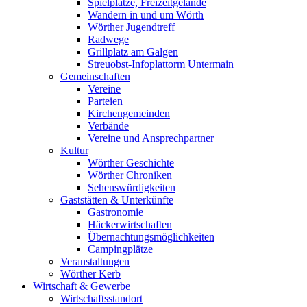
Spielplätze, Freizeitgelände
Wandern in und um Wörth
Wörther Jugendtreff
Radwege
Grillplatz am Galgen
Streuobst-Infoplattorm Untermain
Gemeinschaften
Vereine
Parteien
Kirchengemeinden
Verbände
Vereine und Ansprechpartner
Kultur
Wörther Geschichte
Wörther Chroniken
Sehenswürdigkeiten
Gaststätten & Unterkünfte
Gastronomie
Häckerwirtschaften
Übernachtungsmöglichkeiten
Campingplätze
Veranstaltungen
Wörther Kerb
Wirtschaft & Gewerbe
Wirtschaftsstandort