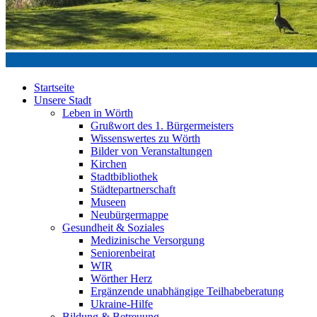
Startseite
Unsere Stadt
Leben in Wörth
Grußwort des 1. Bürgermeisters
Wissenswertes zu Wörth
Bilder von Veranstaltungen
Kirchen
Stadtbibliothek
Städtepartnerschaft
Museen
Neubürgermappe
Gesundheit & Soziales
Medizinische Versorgung
Seniorenbeirat
WIR
Wörther Herz
Ergänzende unabhängige Teilhabeberatung
Ukraine-Hilfe
Bildung & Betreuung