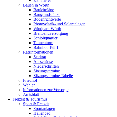
Kämmerei
Bauen in Wörth
Bauleitpläne
Baugrundstücke
Bodenrichtwerte
Photovoltaik- und Solaranlagen
Windpark Wörth
Breitbandversorgung
Schloßquartier
Tannenturm
Bahnhof-Teil 1
Ratsinformationen
Stadtrat
Ausschüsse
Niederschriften
Sitzungstermine
Sitzungstermine Tabelle
Friedhof
Wahlen
Informationen zur Vorsorge
Amtsblatt
Freizeit & Tourismus
Sport & Freizeit
Sportanlagen
Hallenbad