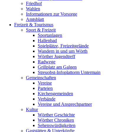
Friedhof
Wahlen
Informationen zur Vorsorge
Amtsblatt
Freizeit & Tourismus
Sport & Freizeit
Sportanlagen
Hallenbad
Spielplätze, Freizeitgelände
Wandern in und um Wörth
Wörther Jugendtreff
Radwege
Grillplatz am Galgen
Streuobst-Infoplattorm Untermain
Gemeinschaften
Vereine
Parteien
Kirchengemeinden
Verbände
Vereine und Ansprechpartner
Kultur
Wörther Geschichte
Wörther Chroniken
Sehenswürdigkeiten
Gaststätten & Unterkünfte