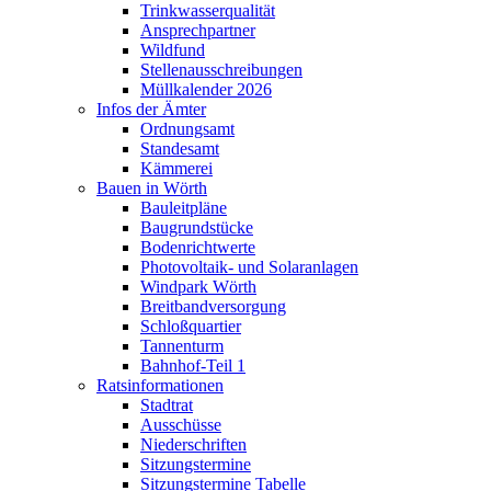
Trinkwasserqualität
Ansprechpartner
Wildfund
Stellenausschreibungen
Müllkalender 2026
Infos der Ämter
Ordnungsamt
Standesamt
Kämmerei
Bauen in Wörth
Bauleitpläne
Baugrundstücke
Bodenrichtwerte
Photovoltaik- und Solaranlagen
Windpark Wörth
Breitbandversorgung
Schloßquartier
Tannenturm
Bahnhof-Teil 1
Ratsinformationen
Stadtrat
Ausschüsse
Niederschriften
Sitzungstermine
Sitzungstermine Tabelle