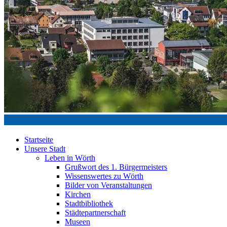
Startseite
Unsere Stadt
Leben in Wörth
Grußwort des 1. Bürgermeisters
Wissenswertes zu Wörth
Bilder von Veranstaltungen
Kirchen
Stadtbibliothek
Städtepartnerschaft
Museen