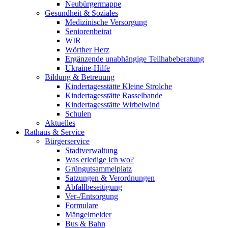
Neubürgermappe
Gesundheit & Soziales
Medizinische Versorgung
Seniorenbeirat
WIR
Wörther Herz
Ergänzende unabhängige Teilhabeberatung
Ukraine-Hilfe
Bildung & Betreuung
Kindertagesstätte Kleine Strolche
Kindertagesstätte Rasselbande
Kindertagesstätte Wirbelwind
Schulen
Aktuelles
Rathaus & Service
Bürgerservice
Stadtverwaltung
Was erledige ich wo?
Grüngutsammelplatz
Satzungen & Verordnungen
Abfallbeseitigung
Ver-/Entsorgung
Formulare
Mängelmelder
Bus & Bahn