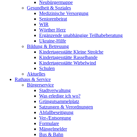
Neubürgermappe
Gesundheit & Soziales
Medizinische Versorgung
Seniorenbeirat
WIR
Wörther Herz
Ergänzende unabhängige Teilhabeberatung
Ukraine-Hilfe
Bildung & Betreuung
Kindertagesstätte Kleine Strolche
Kindertagesstätte Rasselbande
Kindertagesstätte Wirbelwind
Schulen
Aktuelles
Rathaus & Service
Bürgerservice
Stadtverwaltung
Was erledige ich wo?
Grüngutsammelplatz
Satzungen & Verordnungen
Abfallbeseitigung
Ver-/Entsorgung
Formulare
Mängelmelder
Bus & Bahn