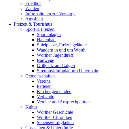
Friedhof
Wahlen
Informationen zur Vorsorge
Amtsblatt
Freizeit & Tourismus
Sport & Freizeit
Sportanlagen
Hallenbad
Spielplätze, Freizeitgelände
Wandern in und um Wörth
Wörther Jugendtreff
Radwege
Grillplatz am Galgen
Streuobst-Infoplattorm Untermain
Gemeinschaften
Vereine
Parteien
Kirchengemeinden
Verbände
Vereine und Ansprechpartner
Kultur
Wörther Geschichte
Wörther Chroniken
Sehenswürdigkeiten
Gaststätten & Unterkünfte