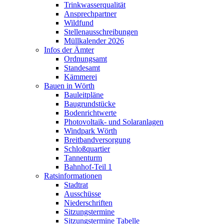
Trinkwasserqualität
Ansprechpartner
Wildfund
Stellenausschreibungen
Müllkalender 2026
Infos der Ämter
Ordnungsamt
Standesamt
Kämmerei
Bauen in Wörth
Bauleitpläne
Baugrundstücke
Bodenrichtwerte
Photovoltaik- und Solaranlagen
Windpark Wörth
Breitbandversorgung
Schloßquartier
Tannenturm
Bahnhof-Teil 1
Ratsinformationen
Stadtrat
Ausschüsse
Niederschriften
Sitzungstermine
Sitzungstermine Tabelle