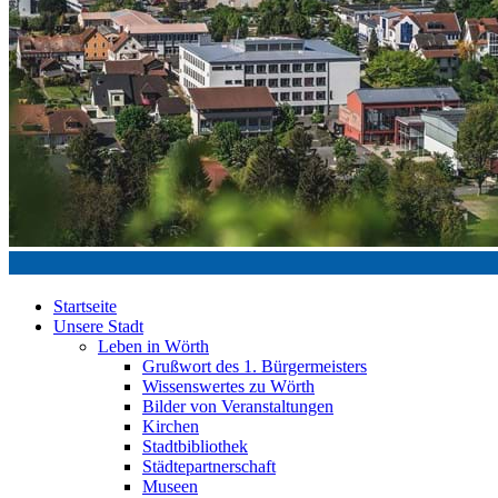
Startseite
Unsere Stadt
Leben in Wörth
Grußwort des 1. Bürgermeisters
Wissenswertes zu Wörth
Bilder von Veranstaltungen
Kirchen
Stadtbibliothek
Städtepartnerschaft
Museen