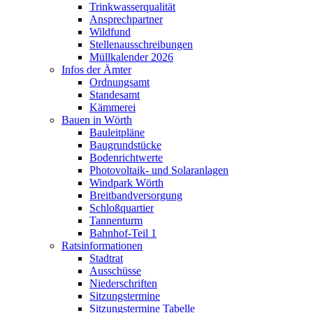
Trinkwasserqualität
Ansprechpartner
Wildfund
Stellenausschreibungen
Müllkalender 2026
Infos der Ämter
Ordnungsamt
Standesamt
Kämmerei
Bauen in Wörth
Bauleitpläne
Baugrundstücke
Bodenrichtwerte
Photovoltaik- und Solaranlagen
Windpark Wörth
Breitbandversorgung
Schloßquartier
Tannenturm
Bahnhof-Teil 1
Ratsinformationen
Stadtrat
Ausschüsse
Niederschriften
Sitzungstermine
Sitzungstermine Tabelle