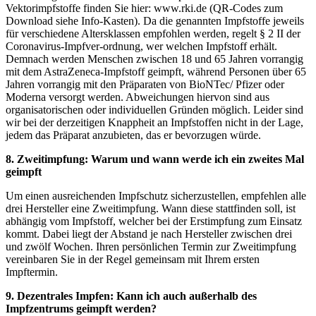
Vektorimpfstoffe finden Sie hier: www.rki.de (QR-Codes zum
Download siehe Info-Kasten). Da die genann­ten Impfstoffe jeweils
für verschiedene Altersklassen empfohlen werden, regelt § 2 II der
Coronavirus-Impfver-ordnung, wer welchen Impfstoff erhält.
Demnach werden Menschen zwischen 18 und 65 Jahren vorrangig
mit dem AstraZeneca-Impfstoff geimpft, während Personen über 65
Jahren vorrangig mit den Präparaten von BioNTec/ Pfizer oder
Moderna versorgt werden. Abweichungen hiervon sind aus
organisatorischen oder individuellen Gründen möglich. Leider sind
wir bei der derzeitigen Knappheit an Impfstoffen nicht in der Lage,
jedem das Präparat anzubieten, das er bevorzugen würde.
8. Zweitimpfung: Warum und wann werde ich ein zweites Mal
geimpft
Um einen ausreichenden Impfschutz sicherzustellen, empfehlen alle
drei Hersteller eine Zweitimpfung. Wann diese stattfinden soll, ist
abhängig vom Impfstoff, welcher bei der Erstimpfung zum Einsatz
kommt. Dabei liegt der Abstand je nach Hersteller zwischen drei
und zwölf Wochen. Ihren persönlichen Termin zur Zweitimpfung
vereinbaren Sie in der Regel gemeinsam mit Ihrem ersten
Impftermin.
9. Dezentrales Impfen: Kann ich auch außerhalb des
Impfzentrums geimpft werden?