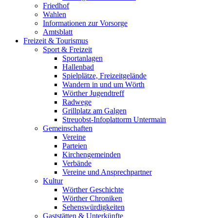
Friedhof
Wahlen
Informationen zur Vorsorge
Amtsblatt
Freizeit & Tourismus
Sport & Freizeit
Sportanlagen
Hallenbad
Spielplätze, Freizeitgelände
Wandern in und um Wörth
Wörther Jugendtreff
Radwege
Grillplatz am Galgen
Streuobst-Infoplattorm Untermain
Gemeinschaften
Vereine
Parteien
Kirchengemeinden
Verbände
Vereine und Ansprechpartner
Kultur
Wörther Geschichte
Wörther Chroniken
Sehenswürdigkeiten
Gaststätten & Unterkünfte