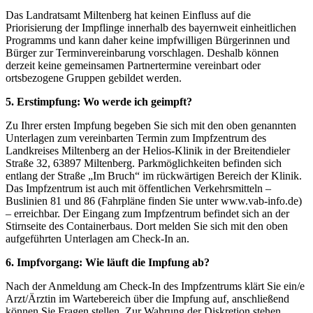
Das Landratsamt Miltenberg hat keinen Einfluss auf die
Priorisierung der Impflinge innerhalb des bayernweit ein­heitlichen
Programms und kann daher keine impfwilligen Bürgerinnen und
Bürger zur Terminvereinbarung vor­schlagen. Deshalb können
derzeit keine gemeinsamen Partnertermine vereinbart oder
ortsbezogene Gruppen gebildet werden.
5. Erstimpfung: Wo werde ich geimpft?
Zu Ihrer ersten Impfung begeben Sie sich mit den oben genannten
Unterlagen zum vereinbarten Termin zum Impfzentrum des
Landkreises Miltenberg an der Helios-Klinik in der Breitendieler
Straße 32, 63897 Miltenberg. Parkmöglichkeiten befinden sich
entlang der Straße „Im Bruch“ im rückwärtigen Bereich der Klinik.
Das Impfzentrum ist auch mit öffentlichen Verkehrsmit­teln –
Buslinien 81 und 86 (Fahrpläne finden Sie unter www.vab-info.de)
– erreichbar. Der Eingang zum Impf­zentrum befindet sich an der
Stirnseite des Container­baus. Dort melden Sie sich mit den oben
aufgeführten Unterlagen am Check-In an.
6. Impfvorgang: Wie läuft die Impfung ab?
Nach der Anmeldung am Check-In des Impfzentrums klärt Sie ein/e
Arzt/Ärztin im Wartebereich über die Impfung auf, anschließend
können Sie Fragen stellen. Zur Wahrung der Diskretion stehen