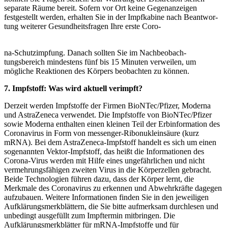
separate Räume bereit. Sofern vor Ort keine Gegenanzeigen
festgestellt werden, erhalten Sie in der Impfkabine nach Beantwor­
tung weiterer Gesundheitsfragen Ihre erste Coro-
na-Schutzimpfung. Danach sollten Sie im Nachbeobach-
tungsbereich mindestens fünf bis 15 Minuten verweilen, um
mögliche Reaktionen des Körpers beobachten zu können.
7. Impfstoff: Was wird aktuell verimpft?
Derzeit werden Impfstoffe der Firmen BioNTec/Pfizer, Moderna
und AstraZeneca verwendet. Die Impfstoffe von BioNTec/Pfizer
sowie Moderna enthalten einen kleinen Teil der Erbinformation des
Coronavirus in Form von messenger-Ribonukleinsäure (kurz
mRNA). Bei dem AstraZeneca-Impfstoff handelt es sich um einen
soge­nannten Vektor-Impfstoff, das heißt die Informationen des
Corona-Virus werden mit Hilfe eines ungefährlichen und nicht
vermehrungsfähigen zweiten Virus in die Körperzellen gebracht.
Beide Technologien führen dazu, dass der Körper lernt, die
Merkmale des Coronavirus zu erkennen und Abwehrkräfte dagegen
aufzubauen. Weite­re Informationen finden Sie in den jeweiligen
Aufklä­rungsmerkblättern, die Sie bitte aufmerksam durchlesen und
unbedingt ausgefüllt zum Impftermin mitbringen. Die
Aufklärungsmerkblätter für mRNA-Impfstoffe und für