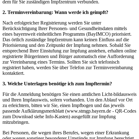
dem für Sie zuständigen Impfzentrum verbunden.
2. Terminvereinbarung: Wann werde ich geimpft?
Nach erfolgreicher Registrierung werden Sie unter
Berücksichtigung Ihrer Personen- und Gesundheitsda­ten mittels
eines bayernweit einheitlichen Programms (BayIMCO) priorisiert.
Das örtlich zuständige Impfzent­rum kann keinen Einfluss auf die
Priorisierung und den Zeitpunkt der Impfung nehmen. Sobald Sie
entspre­chend Ihrer Einstufung zur Impfung anstehen, erhalten online
registrierte Bürgerinnen und Bürger automatisch eine Aufforderung
zur Vereinbarung eines Termins. Sollten Sie sich telefonisch
registriert haben, werden Sie über Telefon zur Terminvereinbarung
kontaktiert.
3. Welche Unterlagen benötige ich zum Impftermin?
Für die Anmeldung benötigen Sie einen amtlichen Licht-bildausweis
und Ihren Impfausweis, sofern vorhanden. Um den Ablauf vor Ort
zu erleichtern, bitten wir Sie, einen Impfbogen und das jeweils
passende Aufklärungs­merkblatt (www.stmgp.bayern.de - QR-Codes
zum Download siehe Info-Kasten) ausgefüllt zur Impfung
mitzubringen.
Bei Personen, die wegen ihres Berufes, wegen einer Erkrankung
oder wegen sonstiger besonderer Umstände zur Impfung berechtigt