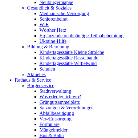
Neubürgermappe
Gesundheit & Soziales
Medizinische Versorgung
Seniorenbeirat
WIR
Wörther Herz
Ergänzende unabhängige Teilhabeberatung
Ukraine-Hilfe
Bildung & Betreuung
Kindertagesstätte Kleine Strolche
Kindertagesstätte Rasselbande
Kindertagesstätte Wirbelwind
Schulen
Aktuelles
Rathaus & Service
Bürgerservice
Stadtverwaltung
Was erledige ich wo?
Grüngutsammelplatz
Satzungen & Verordnungen
Abfallbeseitigung
Ver-/Entsorgung
Formulare
Mängelmelder
Bus & Bahn