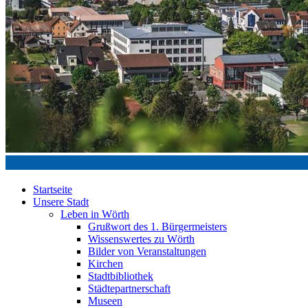
Startseite
Unsere Stadt
Leben in Wörth
Grußwort des 1. Bürgermeisters
Wissenswertes zu Wörth
Bilder von Veranstaltungen
Kirchen
Stadtbibliothek
Städtepartnerschaft
Museen