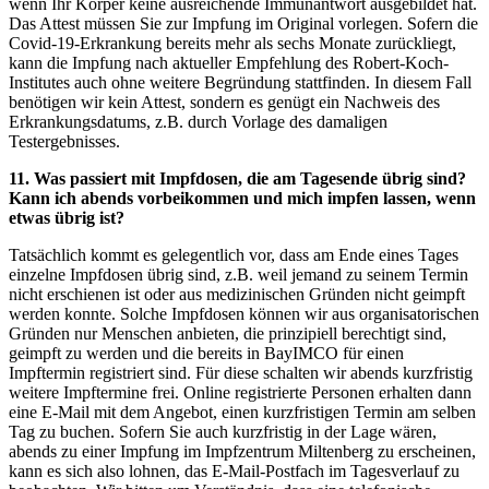
wenn Ihr Körper keine ausreichende Immunantwort ausgebildet hat.
Das Attest müssen Sie zur Impfung im Original vorlegen. Sofern die
Covid-19-Erkrankung bereits mehr als sechs Monate zurückliegt,
kann die Impfung nach aktueller Empfehlung des Robert-Koch-
Institutes auch ohne weitere Begründung stattfinden. In diesem Fall
benötigen wir kein Attest, sondern es genügt ein Nachweis des
Erkrankungsdatums, z.B. durch Vorlage des damaligen
Testergebnisses.
11. Was passiert mit Impfdosen, die am Tagesende übrig sind?
Kann ich abends vorbeikommen und mich impfen lassen, wenn
etwas übrig ist?
Tatsächlich kommt es gelegentlich vor, dass am Ende eines Tages
einzelne Impfdosen übrig sind, z.B. weil jemand zu seinem Termin
nicht erschienen ist oder aus medizinischen Gründen nicht geimpft
werden konnte. Solche Impfdosen können wir aus organisatorischen
Gründen nur Menschen anbieten, die prinzipiell berech­tigt sind,
geimpft zu werden und die bereits in BayIMCO für einen
Impftermin registriert sind. Für diese schalten wir abends kurzfristig
weitere Impftermine frei. Online registrierte Personen erhalten dann
eine E-Mail mit dem Angebot, einen kurzfristigen Termin am selben
Tag zu buchen. Sofern Sie auch kurzfristig in der Lage wären,
abends zu einer Impfung im Impfzentrum Miltenberg zu erscheinen,
kann es sich also lohnen, das E-Mail-Post­fach im Tagesverlauf zu